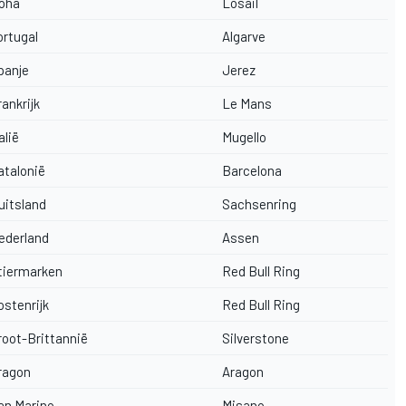
oha
Losail
rtugal
Algarve
panje
Jerez
ankrijk
Le Mans
alië
Mugello
talonië
Barcelona
itsland
Sachsenring
ederland
Assen
tiermarken
Red Bull Ring
stenrijk
Red Bull Ring
oot-Brittannië
Silverstone
ragon
Aragon
n Marino
Misano