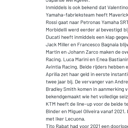
Inmiddels is ook bekend dat
Valentino
Yamaha-fabrieksteam heeft Maverick 
Rossi gaat naar Petronas Yamaha SRT,
Morbidelli werd eerder al bevestigd 
Ducati heeft inmiddels een klap gegeve
Jack Miller en Francesco Bagnaia bli
Martin en Johann Zarco maken de ove
Racing. Luca Marini en Enea Bastianin
Avintia Racing. Beide rijders hebben 
Aprilia zet haar geld in eerste insta
twee jaar bij. De vervanger van Andr
Bradley Smith komen in aanmerking vo
bekendgemaakt wie het volledige seiz
KTM heeft de line-up voor de beide t
Binder en Miguel Oliveira vanaf 2021, 
met Iker Lecuona.
Tito Rabat had voor 2021 een doorlopen