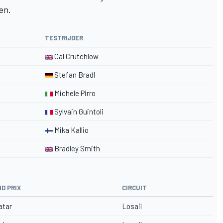
en.
TESTRIJDER
Cal Crutchlow
Stefan Bradl
Michele Pirro
Sylvain Guintoli
Mika Kallio
Bradley Smith
D PRIX
CIRCUIT
atar
Losail