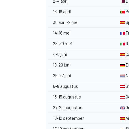
2-4 april
D
16-18 april
Po
30 april-2 mei
S
14-16 mei
Fr
28-30 mei
It
4-6 juni
Ca
18-20 juni
Du
25-27 juni
N
6-8 augustus
S
13-15 augustus
Oo
27-29 augustus
Gr
10-12 september
A
17-19 september
Sa