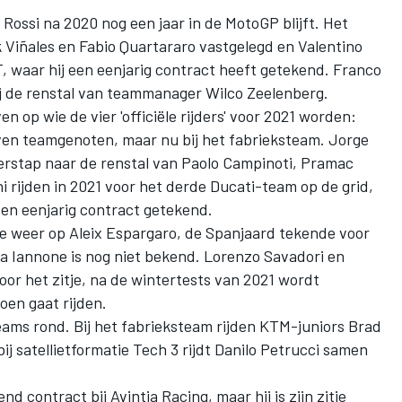
 Rossi
na 2020 nog een jaar in de MotoGP blijft. Het
Viñales en Fabio Quartararo vastgelegd en Valentino
 waar hij een eenjarig contract heeft getekend. Franco
bij de renstal van teammanager Wilco Zeelenberg.
n op wie de vier 'officiële rijders' voor 2021 worden:
jven teamgenoten, maar nu bij het fabrieksteam. Jorge
rstap naar de renstal van Paolo Campinoti, Pramac
i rijden in 2021 voor het derde Ducati-team op de grid,
een eenjarig contract getekend.
ntie weer op Aleix Espargaro, de Spanjaard tekende voor
ea Iannone is nog niet bekend. Lorenzo Savadori en
or het zitje, na de wintertests van 2021 wordt
oen gaat rijden.
eams rond. Bij het fabrieksteam rijden KTM-juniors Brad
bij satellietformatie Tech 3 rijdt Danilo Petrucci samen
d contract bij Avintia Racing, maar hij is zijn zitje