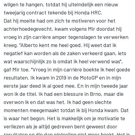
wilgen te hangen, totdat hij uiteindelijk een nieuw
tweejarig contract tekende bij
Honda HRC
.
Dat hij moeite had om zich te motiveren voor het
achterhoedegevecht, kwam volgens Mir doordat hij
vroeg in zijn carrière amper tegenslagen te verwerken
kreeg. "Alberto kent me heel goed. Hij weet dat ik
negatief kan worden als de zaken verkeerd gaan, iets
wat waarschijnlijk zo is omdat ik heel verwend was",
gaf Mir toe. "Vroeg in mijn carrière boekte ik heel goede
resultaten. Ik kwam in 2019 in de MotoGP en in mijn
eerste jaar deed ik al goed mee. En in mijn tweede jaar
won ik de titel. Ik had een blessure in Brno, maar die
overwon ik en dat was het. Ik had geen slechte
momenten meegemaakt totdat ik bij Honda kwam. Dat
is waar het begon. Het is makkelijk om je motivatie te
verliezen als je altijd gedreven bent geweest door
resultaten en die dan plotseling niet meer boekt. Het is