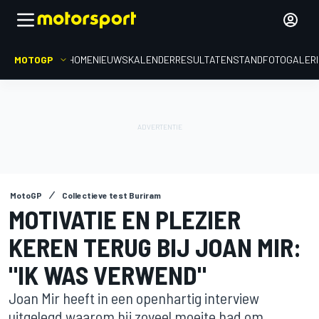
MOTOGP
HOME
NIEUWS
KALENDER
RESULTATEN
STAND
FOTOGALER
MotoGP
Collectieve test Buriram
MOTIVATIE EN PLEZIER
KEREN TERUG BIJ JOAN MIR:
"IK WAS VERWEND"
Joan Mir heeft in een openhartig interview
uitgelegd waarom hij zoveel moeite had om