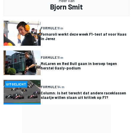
Meer van
Bjorn Smit
FORMULE 1
1 m
Fornaroli werkt deze week F1-test af voor Haas
in Jerez
FORMULE 1
1 m
McLaren en Red Bull gaan in beroep tegen
herstel Gasly-podium
UITGELICHT
FORMULE 1
4 m
Column: Is het terecht dat andere raceklassen
slaatje willen slaan uit kritiek op F1?