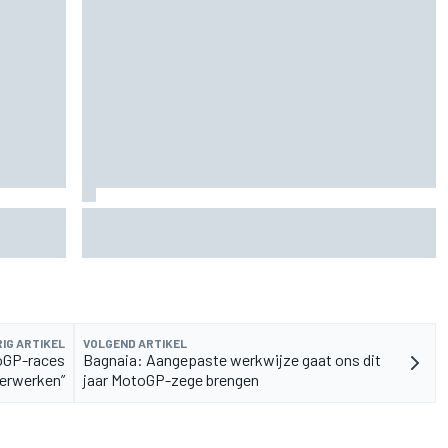
hten die
Jack Miller nadert beslissing over toekomst na
MotoGP amid Yamaha WSBK-geruchten
IG ARTIKEL
VOLGEND ARTIKEL
oGP-races
Bagnaia: Aangepaste werkwijze gaat ons dit
verwerken”
jaar MotoGP-zege brengen