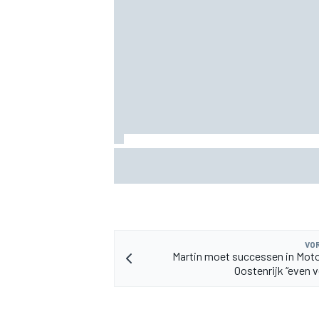
MEER RACEKLASSEN
Marc Marquez: “Ik ben langzamer” in boc
op Silverstone mijn kracht waren
VOR
Martin moet successen in Mot
Oostenrijk “even 