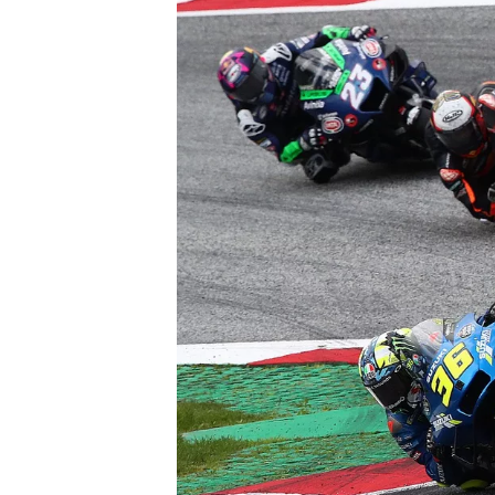
INDYCAR
WEC
DTM