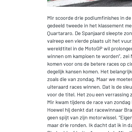
Mir
scoorde drie podiumfinishes in de 
gedeeld tweede in het klassement
me
Quartararo
. De Spanjaard sleepte zon
valreep een vierde plaats uit het vuur
wereldtitel in de MotoGP wil prolonge
winnen om kampioen te worden”, zei Mi
komen voor ons de betere races op circ
degelijk kansen komen. Het belangrijk
zoals die van zondag. Maar we moete
uiteraard races winnen. Dat is de sl
voor de titel. Het zou een verrassing zi
Mir kwam tijdens de race van zondag
Hoewel hij denkt dat racewinnaar
Bra
geen spijt van zijn motorwissel. “Eige
maar drie ronden. Ik dacht dat ik in