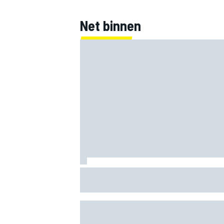
Net binnen
Marco Bezzecchi spreekt van 'rampzalig
blessuretijd na ronderecord op Silverst