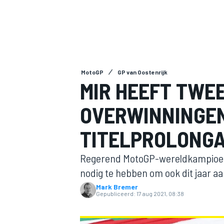
MotoGP
GP van Oostenrijk
MIR HEEFT TWEE
OVERWINNINGEN
MOTOGP
TITELPROLONGA
Regerend MotoGP-wereldkampioen 
nodig te hebben om ook dit jaar a
Mark Bremer
Gepubliceerd:
17 aug 2021, 08:38