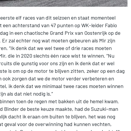
eerste elf races van dit seizoen en staat momenteel
t een achterstand van 47 punten op WK-leider Fabio
dag in een chaotische Grand Prix van Oostenrijk op de
. Er zal echter nog wat moeten gebeuren als Mir zijn
ren. “Ik denk dat we wel twee of drie races moeten
r, die in 2020 slechts één race wist te winnen. “Nu
uits die gunstig voor ons zijn en ik denk dat er wel
ste is om op de motor te blijven zitten, zeker op een dag
n ook zorgen dat we de motor verder verbeteren en
eutel, ik denk dat we minimaal twee races moeten winnen
jn als dat niet nodig is.”
 binnen toen de regen met bakken uit de hemel kwam.
d Binder
de beste keuze maakte, had de Suzuki-man
nlijk dacht ik eraan om buiten te blijven, het was nog
 dat geval voor de overwinning had kunnen vechten,