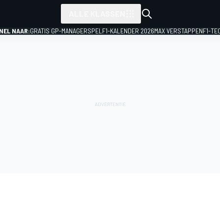
ALLE KLASSEN
NEL NAAR:
GRATIS GP-MANAGERSPEL
F1-KALENDER 2026
MAX VERSTAPPEN
F1-TE