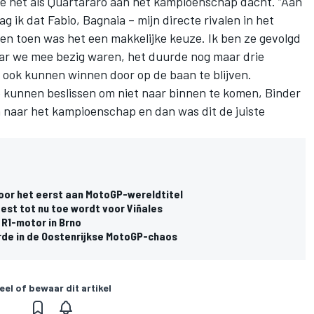
ie net als Quartararo aan het kampioenschap dacht
. “Aan
g ik dat Fabio, Bagnaia – mijn directe rivalen in het
n toen was het een makkelijke keuze. Ik ben ze gevolgd
aar we mee bezig waren, het duurde nog maar drie
d ook kunnen winnen door op de baan te blijven.
ie kunnen beslissen om niet naar binnen te komen, Binder
n naar het kampioenschap en dan was dit de juiste
voor het eerst aan MotoGP-wereldtitel
est tot nu toe wordt voor Viñales
R1-motor in Brno
erde in de Oostenrijkse MotoGP-chaos
eel of bewaar dit artikel