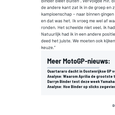
Binder bleef buiten”, vervolgde Mir,
d
de andere kant zat ik in de groep en za
kampioenschap – naar binnen gingen e
en dat was het. Ik vroeg me wel af w
ronden. Het scheelde niet veel, ik ha
Natuurlijk had ik in een andere posit
deed het juiste. We moeten ook kijke
keuze.”
Meer MotoGP-nieuws:
Quartararo dacht in Oostenrijkse GP 
Analyse: Waarom Aprilia de grootste t
Darryn Binder test deze week Yamaha 
Analyse: Hoe Binder op slicks zegevi
D