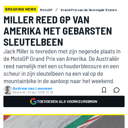
BREAKING NEWS
MotoGP
Grand Prix van de Verenigde Staten
MILLER REED GP VAN
AMERIKA MET GEBARSTEN
SLEUTELBEEN
Jack Miller is tevreden met zijn negende plaats in
de MotoGP Grand Prix van Amerika. De Australiër
reed namelijk met een schouderblessure en een
scheur in zijn sleutelbeen na een val op de
mountainbike in de aanloop naar het weekend.
Andrew van Leeuwen
Bewerkt:
23 apr 2018, 13:16
TOEVOEGEN ALS VOORKEURSBRON