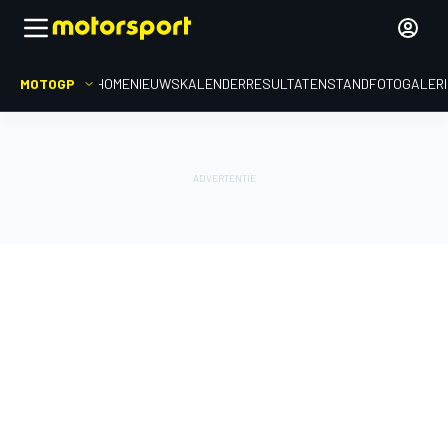
MOTOGP
HOME
NIEUWS
KALENDER
RESULTATEN
STAND
FOTOGALER