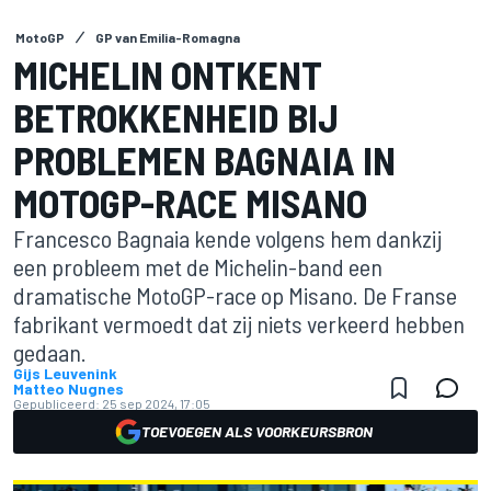
MotoGP
GP van Emilia-Romagna
MICHELIN ONTKENT
BETROKKENHEID BIJ
PROBLEMEN BAGNAIA IN
MOTOGP-RACE MISANO
Francesco Bagnaia kende volgens hem dankzij
een probleem met de Michelin-band een
dramatische MotoGP-race op Misano. De Franse
fabrikant vermoedt dat zij niets verkeerd hebben
gedaan.
Gijs Leuvenink
Matteo Nugnes
Gepubliceerd:
25 sep 2024, 17:05
TOEVOEGEN ALS VOORKEURSBRON