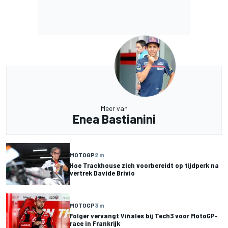
Meer van
Enea Bastianini
MOTOGP
2 m
Hoe Trackhouse zich voorbereidt op tijdperk na
vertrek Davide Brivio
MOTOGP
3 m
Folger vervangt Viñales bij Tech3 voor MotoGP-
race in Frankrijk