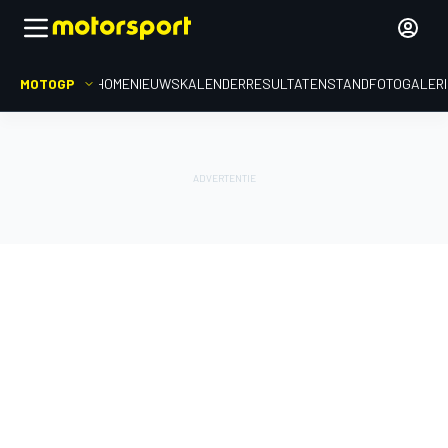
MOTOGP
HOME
NIEUWS
KALENDER
RESULTATEN
STAND
FOTOGALER