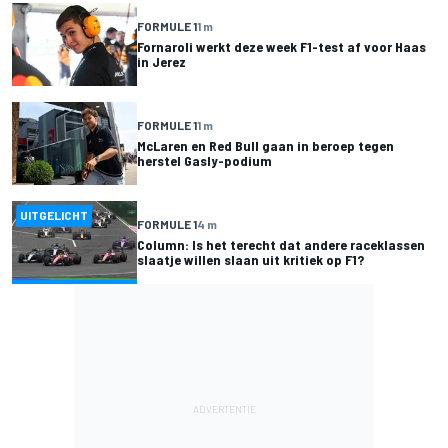
FORMULE 1
1 m
Fornaroli werkt deze week F1-test af voor Haas
in Jerez
FORMULE 1
1 m
McLaren en Red Bull gaan in beroep tegen
herstel Gasly-podium
UITGELICHT
FORMULE 1
4 m
Column: Is het terecht dat andere raceklassen
slaatje willen slaan uit kritiek op F1?