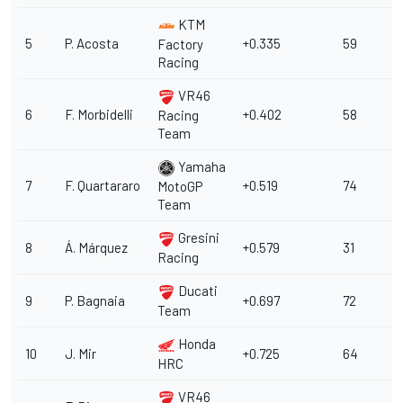
KTM
5
P. Acosta
+0.335
59
Factory
Racing
VR46
6
F. Morbidelli
+0.402
58
Racing
Team
Yamaha
7
F. Quartararo
+0.519
74
MotoGP
Team
Gresini
8
Á. Márquez
+0.579
31
Racing
Ducati
9
P. Bagnaia
+0.697
72
Team
Honda
10
J. Mir
+0.725
64
HRC
VR46