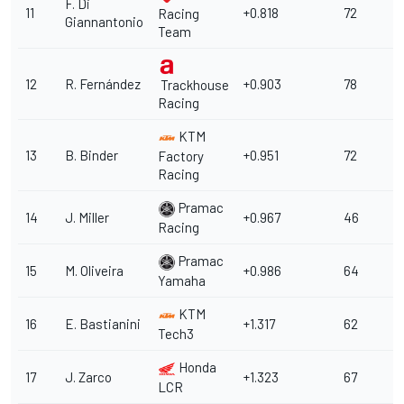
F. Di
11
+0.818
72
Racing
Giannantonio
Team
12
R. Fernández
+0.903
78
Trackhouse
Racing
KTM
13
B. Binder
+0.951
72
Factory
Racing
Pramac
14
J. Miller
+0.967
46
Racing
Pramac
15
M. Oliveira
+0.986
64
Yamaha
KTM
16
E. Bastianini
+1.317
62
Tech3
Honda
17
J. Zarco
+1.323
67
LCR