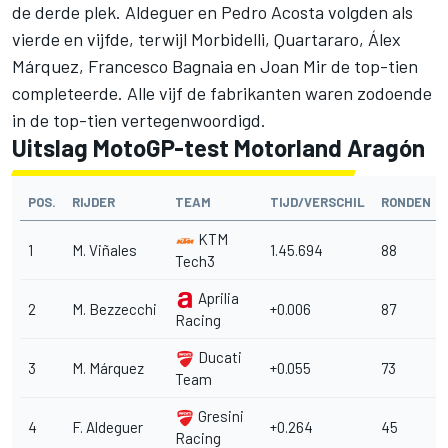
de derde plek. Aldeguer en Pedro Acosta volgden als
vierde en vijfde, terwijl Morbidelli, Quartararo, Álex
Márquez, Francesco Bagnaia en
Joan Mir
de top-tien
completeerde. Alle vijf de fabrikanten waren zodoende
in de top-tien vertegenwoordigd.
Uitslag MotoGP-test Motorland Aragón
POS.
RIJDER
TEAM
TIJD/VERSCHIL
RONDEN
KTM
1
M. Viñales
1.45.694
88
Tech3
Aprilia
2
M. Bezzecchi
+0.006
87
Racing
Ducati
3
M. Márquez
+0.055
73
Team
Gresini
4
F. Aldeguer
+0.264
45
Racing