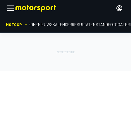
MOTOGP
HOME
NIEUWS
KALENDER
RESULTATEN
STAND
FOTOGALER