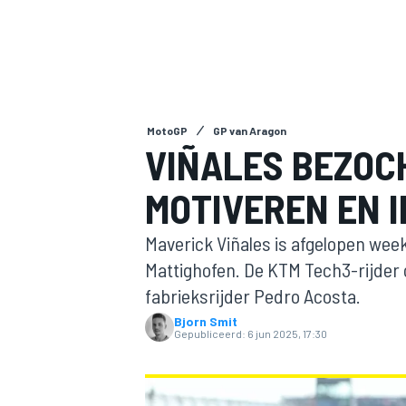
MotoGP
GP van Aragon
VIÑALES BEZOCH
MOTIVEREN EN 
MOTOGP
Maverick Viñales is afgelopen wee
Mattighofen. De KTM Tech3-rijder 
fabrieksrijder Pedro Acosta.
Bjorn Smit
Gepubliceerd:
6 jun 2025, 17:30