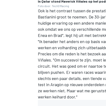
In Qatar stond Maverick Viñales op het podi
Foto door: Tech3 Racing
Ook is het contrast tussen de prestat
Bastianini
groot te noemen. De 30-jari
huidige ervaring op een andere manier 
ook omdat we ons op verschillende mom
Enea en Brad", legt hij uit met betre
"Ik benader het anders en op basis va
werken en volharding zich uitbetaalden
Precies om die reden is het bezoek a
Viñales. "Om succesvol te zijn, moet 
circuit. Het was goed om er naartoe t
blijven pushen. Er waren races waar
slechts een paar details, een tiende 
test in Aragón op nieuwe onderdelen 
ze werken niet. Maar wat me geruststel
werken keihard door."