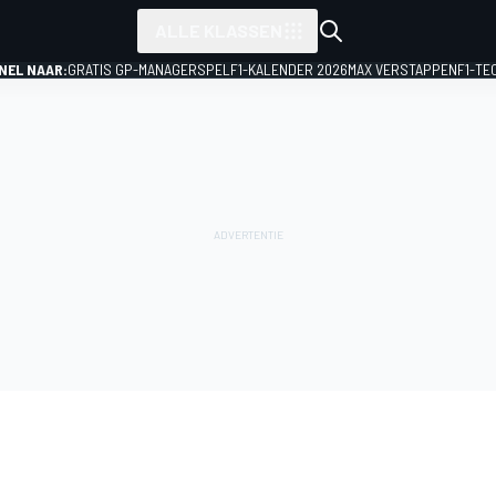
ALLE KLASSEN
NEL NAAR:
GRATIS GP-MANAGERSPEL
F1-KALENDER 2026
MAX VERSTAPPEN
F1-TE