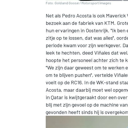
Foto: Gold and Goose / Motorsport Images
Net als
Pedro Acosta
is ook
Maverick 
bezoek aan de fabriek van KTM. Groter
hun ervaringen in Oostenrijk. "Ik ben
zitje op te lossen, dat was alles", oo
periode kwam voor zijn werkgever. Da
leek te hechten, deed Viñales dat wel
hoopte het personeel achter zich te k
"We zijn daar geweest om te werken e
om te blijven pushen", vertelde Viñale
voelt op de RC16. In de WK-stand staa
Acosta, maar daarbij moet wel opgem
in Qatar is kwijtgeraakt door een ove
blij met zijn gevoel op de machine van 
gevonden heeft sinds hij is overgekom