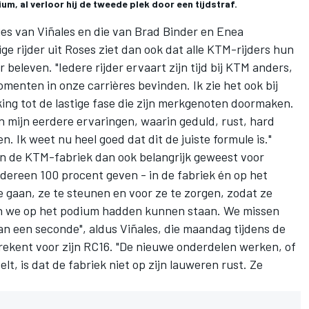
um, al verloor hij de tweede plek door een tijdstraf.
ies van Viñales en die van
Brad Binder
en
Enea
ge rijder uit Roses ziet dan ook dat alle KTM-rijders hun
beleven. "Iedere rijder ervaart zijn tijd bij KTM anders,
enten in onze carrières bevinden. Ik zie het ook bij
kking tot de lastige fase die zijn merkgenoten doormaken.
n mijn eerdere ervaringen, waarin geduld, rust, hard
. Ik weet nu heel goed dat dit de juiste formule is."
an de KTM-fabriek dan ook belangrijk geweest voor
iedereen 100 procent geven - in de fabriek én op het
e gaan, ze te steunen en voor ze te zorgen, zodat ze
in we op het podium hadden kunnen staan. We missen
van een seconde", aldus Viñales, die maandag tijdens de
rekent voor zijn RC16. "De nieuwe onderdelen werken, of
t, is dat de fabriek niet op zijn lauweren rust. Ze