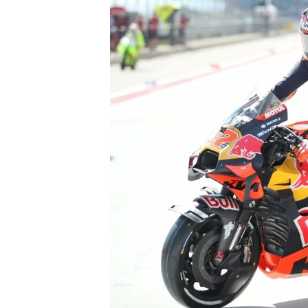
INDYCAR
WEC
DTM