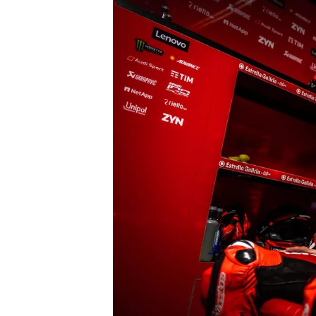
INDYCAR
WEC
DTM