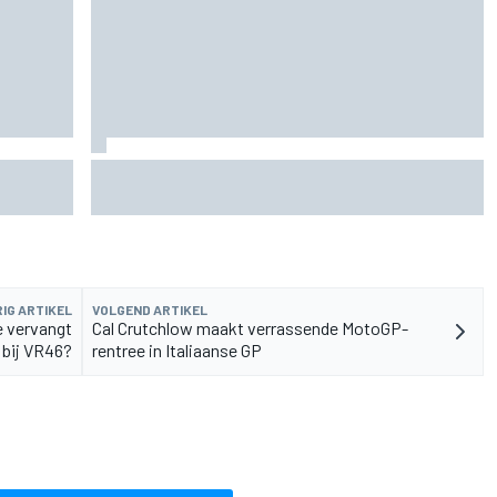
de fiets
Aston Martin onthult nieuwe limited-edition
Glenfiddich-whisky
IG ARTIKEL
VOLGEND ARTIKEL
e vervangt
Cal Crutchlow maakt verrassende MotoGP-
" bij VR46?
rentree in Italiaanse GP