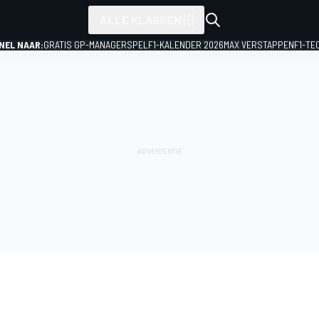
ALLE KLASSEN
NEL NAAR:
GRATIS GP-MANAGERSPEL
F1-KALENDER 2026
MAX VERSTAPPEN
F1-TE