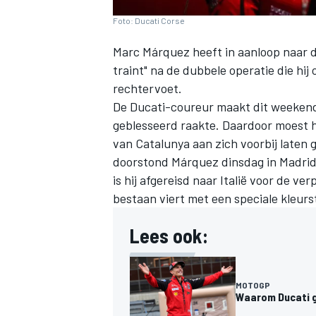
Foto: Ducati Corse
Marc Márquez
heeft in aanloop naar d
traint" na de dubbele operatie die hi
rechtervoet.
De Ducati-coureur maakt dit weekend 
geblesseerd raakte. Daardoor moest hi
van Catalunya aan zich voorbij laten
doorstond Márquez dinsdag in Madrid m
is hij afgereisd naar Italië voor de v
bestaan viert met een speciale kleurs
Lees ook:
MOTOGP
Waarom Ducati g