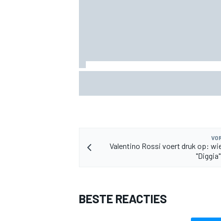
Valtteri Bottas boekt offroadsucces op 
tijdens F1-zomerstop
VOR
Valentino Rossi voert druk op: wi
"Diggia
BESTE REACTIES