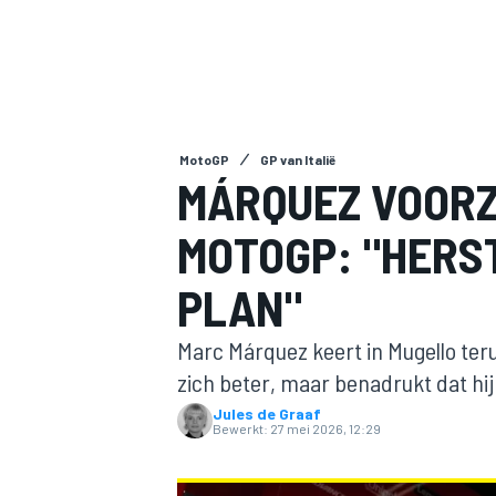
MotoGP
GP van Italië
MÁRQUEZ VOORZ
MOTOGP: "HERS
MOTOGP
PLAN"
Marc Márquez keert in Mugello ter
zich beter, maar benadrukt dat hij
Jules de Graaf
Bewerkt:
27 mei 2026, 12:29