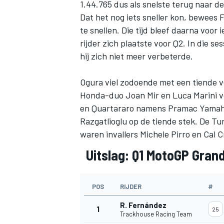
1.44.765 dus als snelste terug naar d
Dat het nog iets sneller kon, bewees
te snellen. Die tijd bleef daarna voor
rijder zich plaatste voor Q2. In die s
hij zich niet meer verbeterde.
Ogura viel zodoende met een tiende ve
Honda-duo
Joan Mir
en
Luca Marini
v
en Quartararo namens Pramac Yamaha
Razgatlioglu
op de tiende stek. De Tu
waren invallers
Michele Pirro
en
Cal 
Uitslag: Q1 MotoGP Grand 
POS
RIJDER
#
R. Fernández
1
25
Trackhouse Racing Team