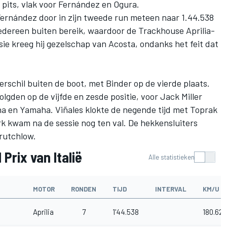
e pits, vlak voor Fernández en Ogura.
 Fernández door in zijn tweede run meteen naar 1.44.538
 iedereen buiten bereik, waardoor de Trackhouse Aprilia-
essie kreeg hij gezelschap van Acosta, ondanks het feit dat
rschil buiten de boot, met Binder op de vierde plaats.
olgden op de vijfde en zesde positie, voor
Jack Miller
 en Yamaha. Viñales klokte de negende tijd met
Toprak
rk kwam na de sessie nog ten val. De hekkensluiters
Crutchlow
.
Prix van Italië
Alle statistieken
MOTOR
RONDEN
TIJD
INTERVAL
KM/U
Aprilia
7
1'44.538
180.623