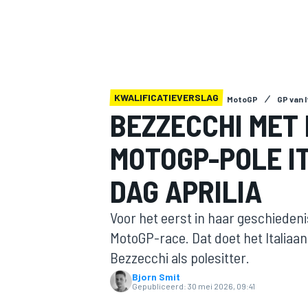
KWALIFICATIEVERSLAG
MotoGP
GP van I
BEZZECCHI MET
MOTOGP-POLE IT
MOTOGP
DAG APRILIA
Voor het eerst in haar geschiedenis
MotoGP-race. Dat doet het Italiaa
Bezzecchi als polesitter.
Bjorn Smit
Gepubliceerd:
30 mei 2026, 09:41