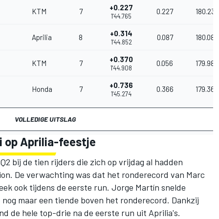
+0.227
KTM
7
0.227
180.231
1'44.765
+0.314
Aprilia
8
0.087
180.082
1'44.852
+0.370
KTM
7
0.056
179.986
1'44.908
+0.736
Honda
7
0.366
179.360
1'45.274
VOLLEDIGE UITSLAG
op Aprilia-feestje
 bij de tien rijders die zich op vrijdag al hadden
ition. De verwachting was dat het ronderecord van
Marc
eek ook tijdens de eerste run.
Jorge Martín
snelde
 nog maar een tiende boven het ronderecord. Dankzij
d de hele top-drie na de eerste run uit Aprilia's.