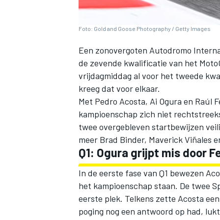
Foto: Gold and Goose Photography / Getty Images
Een zonovergoten Autodromo Internaz
de zevende kwalificatie van het Mot
vrijdagmiddag al voor het tweede kwal
kreeg dat voor elkaar.
Met
Pedro Acosta
,
Ai Ogura
en
Raúl 
kampioenschap zich niet rechtstreeks
twee overgebleven startbewijzen veili
meer
Brad Binder
,
Maverick Viñales
e
Q1: Ogura grijpt mis door 
In de eerste fase van Q1 bewezen Ac
het kampioenschap staan. De twee Spa
eerste plek. Telkens zette Acosta een
poging nog een antwoord op had, luk