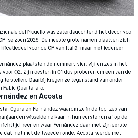
ionale del Mugello was zaterdagochtend het decor voor
oGP-seizoen 2026. De meeste grote namen plaatsen zich
ificatiedeel voor de GP van Italië, maar niet iedereen
Fernández
plaatsten de nummers vier, vijf en zes in het
 voor Q2. Zij moesten in Q1 dus proberen om een van de
g te stellen. Daarbij kregen ze tegenstand van onder
n
Fabio Quartararo
.
Fernández en Acosta
osta, Ogura en Fernández waarom ze in de top-zes van
njaarden wisselden elkaar in hun eerste run af op de
 richttijd neer en waar Fernández daar met zijn eerste
te dat niet met de tweede ronde. Acosta keerde met