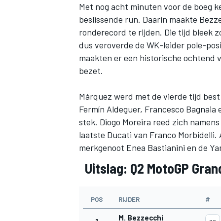
Met nog acht minuten voor de boeg ke
beslissende run. Daarin maakte Bezz
ronderecord te rijden. Die tijd bleek
dus veroverde de WK-leider pole-posi
maakten er een historische ochtend van
bezet.
MEER RACEKLASSEN
Márquez werd met de vierde tijd best o
Fermín Aldeguer
,
Francesco Bagnaia
stek.
Diogo Moreira
reed zich namen
laatste Ducati van
Franco Morbidelli
.
merkgenoot
Enea Bastianini
en de Y
Uitslag: Q2 MotoGP Grand
POS
RIJDER
#
M. Bezzecchi