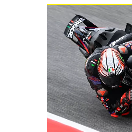
INDYCAR
WEC
DTM