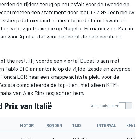
erden de rijders terug op het asfalt voor de tweede en
ecchi meteen een statement door met 1.43.921 een nieuw
 zo scherp dat niemand er meer bij in de buurt kwam en
tion voor zijn thuisrace op Mugello. Fernández en Martín
 voor Aprilia, dat voor het eerst de hele eerste rij
f the rest. Hij voerde een viertal Ducati's aan met
en
Fabio Di Giannantonio
op de vijfde, zesde en zevende
s
Honda LCR
naar een knappe achtste plek, voor de
 Acosta completeerde de top-tien, met alleen KTM-
amaha van
Álex Rins
nog achter hem.
 Prix van Italië
Alle statistieken
MOTOR
RONDEN
TIJD
INTERVAL
KM/U