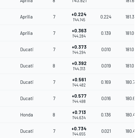
Aprilia
8
1'43.921
181.69
+0.224
Aprilia
7
0.224
181.30
1'44.145
+0.363
Aprilia
7
0.139
181.06
1'44.284
+0.373
Ducati
7
0.010
181.04
1'44.294
+0.392
Ducati
8
0.019
181.012
1'44.313
+0.561
Ducati
7
0.169
180.72
1'44.482
+0.577
Ducati
7
0.016
180.6
1'44.498
+0.713
Honda
8
0.136
180.4
1'44.634
+0.734
Ducati
7
0.021
180.42
1'44.655