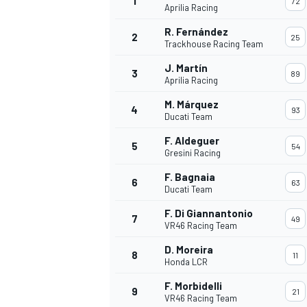
1
72
Aprilia Racing
R. Fernández
2
25
Trackhouse Racing Team
J. Martín
3
89
Aprilia Racing
M. Márquez
4
93
Ducati Team
F. Aldeguer
5
54
Gresini Racing
F. Bagnaia
6
63
Ducati Team
F. Di Giannantonio
7
49
VR46 Racing Team
D. Moreira
8
11
Honda LCR
F. Morbidelli
9
21
VR46 Racing Team