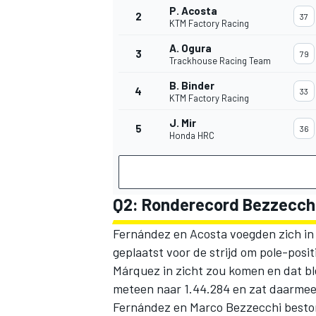
P. Acosta
2
37
KTM Factory Racing
A. Ogura
3
79
Trackhouse Racing Team
B. Binder
4
33
KTM Factory Racing
J. Mir
5
36
Honda HRC
Q2: Ronderecord Bezzecchi 
Fernández en Acosta voegden zich in Q2
geplaatst voor de strijd om pole-pos
Márquez
in zicht zou komen en dat bl
meteen naar 1.44.284 en zat daarmee
Fernández en
Marco Bezzecchi
beston