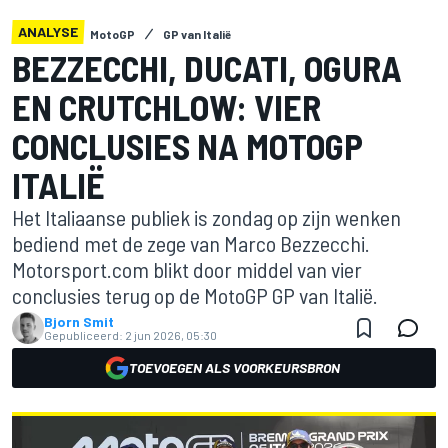
ANALYSE
MotoGP
GP van Italië
BEZZECCHI, DUCATI, OGURA
EN CRUTCHLOW: VIER
CONCLUSIES NA MOTOGP
ITALIË
Het Italiaanse publiek is zondag op zijn wenken
bediend met de zege van Marco Bezzecchi.
Motorsport.com blikt door middel van vier
conclusies terug op de MotoGP GP van Italië.
Bjorn Smit
Gepubliceerd:
2 jun 2026, 05:30
TOEVOEGEN ALS VOORKEURSBRON