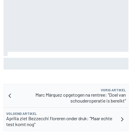
F2-talent Rafael Camara reageert op Haas F1-geruchten
voor 2027
VORIG ARTIKEL
Marc Márquez opgetogen na rentree: "Doel van
schouderoperatie is bereikt"
VOLGEND ARTIKEL
Aprilia ziet Bezzecchi floreren onder druk: "Maar echte
test komt nog"