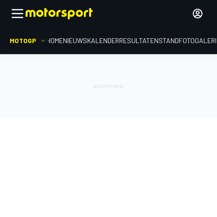
MOTOGP
HOME
NIEUWS
KALENDER
RESULTATEN
STAND
FOTOGALER