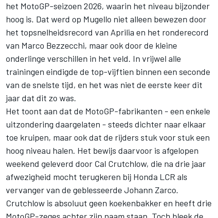
het MotoGP-seizoen 2026, waarin het niveau bijzonder
hoog is. Dat werd op Mugello niet alleen bewezen door
het topsnelheidsrecord van Aprilia en het ronderecord
van Marco Bezzecchi, maar ook door de kleine
onderlinge verschillen in het veld. In vrijwel alle
trainingen eindigde de top-vijftien binnen een seconde
van de snelste tijd, en het was niet de eerste keer dit
jaar dat dit zo was.
Het toont aan dat de MotoGP-fabrikanten - een enkele
uitzondering daargelaten - steeds dichter naar elkaar
toe kruipen, maar ook dat de rijders stuk voor stuk een
hoog niveau halen. Het bewijs daarvoor is afgelopen
weekend geleverd door Cal Crutchlow, die na drie jaar
afwezigheid mocht terugkeren bij
Honda LCR
als
vervanger van de geblesseerde
Johann Zarco
.
Crutchlow is absoluut geen koekenbakker en heeft drie
MotoGP-zeges achter zijn naam staan. Toch bleek de