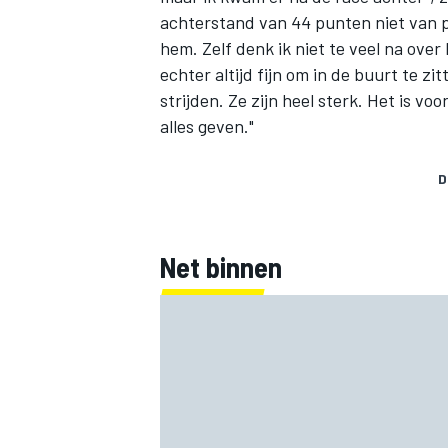
achterstand van 44 punten niet van pla
hem. Zelf denk ik niet te veel na over
echter altijd fijn om in de buurt te 
strijden. Ze zijn heel sterk. Het is vo
alles geven."
D
Net binnen