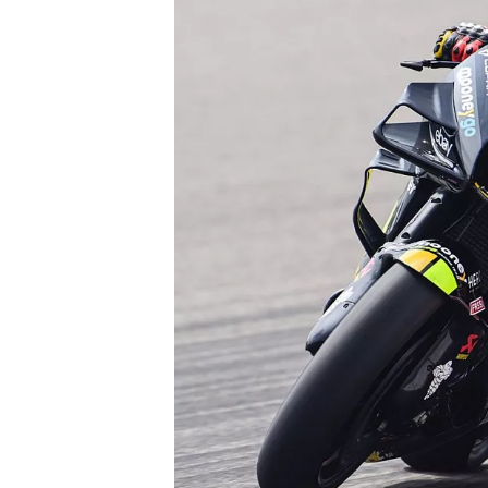
INDYCAR
WEC
DTM