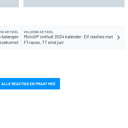
nog 80 kilo lichter
IG ARTIKEL
VOLGEND ARTIKEL
s belangen
MotoGP onthult 2024 kalender: Elf clashes met
-toekomst
F1-races, TT eind juni
 ALLE REACTIES EN PRAAT MEE