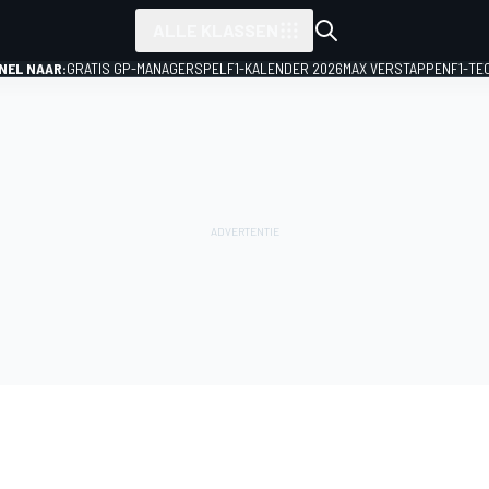
ALLE KLASSEN
NEL NAAR:
GRATIS GP-MANAGERSPEL
F1-KALENDER 2026
MAX VERSTAPPEN
F1-TE