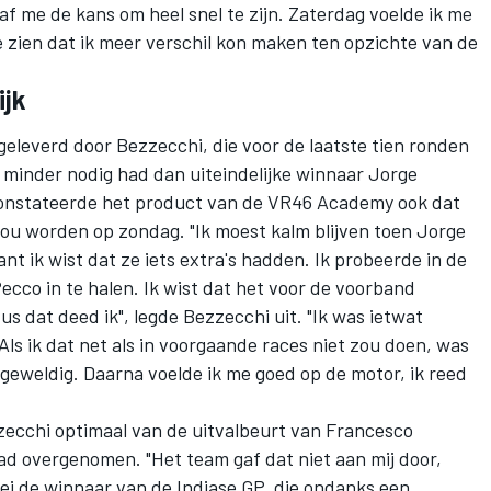
af me de kans om heel snel te zijn. Zaterdag voelde ik me
e zien dat ik meer verschil kon maken ten opzichte van de
ijk
eleverd door Bezzecchi, die voor de laatste tien ronden
n minder nodig had dan uiteindelijke winnaar
Jorge
 constateerde het product van de VR46 Academy ook dat
g zou worden op zondag. "Ik moest kalm blijven toen Jorge
nt ik wist dat ze iets extra's hadden. Ik probeerde in de
ecco in te halen. Ik wist dat het voor de voorband
us dat deed ik", legde Bezzecchi uit. "Ik was ietwat
 Als ik dat net als in voorgaande races niet zou doen, was
geweldig. Daarna voelde ik me goed op de motor, ik reed
zecchi optimaal van de uitvalbeurt van
Francesco
 had overgenomen. "Het team gaf dat niet aan mij door,
zei de winnaar van de Indiase GP, die ondanks een