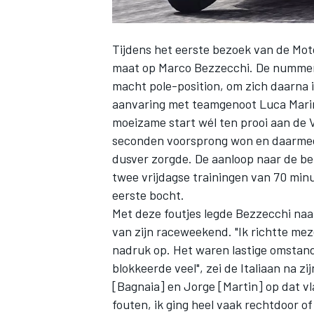
Tijdens het eerste bezoek van de Mot
maat op
Marco Bezzecchi
. De nummer
macht pole-position, om zich daarna 
aanvaring met teamgenoot
Luca Mari
moeizame start wél ten prooi aan de V
seconden voorsprong won en daarmee 
dusver zorgde. De aanloop naar de bel
twee vrijdagse trainingen van 70 minu
eerste bocht.
Met deze foutjes legde Bezzecchi naar
van zijn raceweekend. "Ik richtte mez
nadruk op. Het waren lastige omstan
blokkeerde veel", zei de Italiaan na 
[Bagnaia] en Jorge [Martin] op dat vla
fouten, ik ging heel vaak rechtdoor of