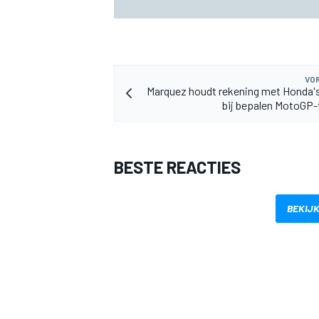
genomen? Zo reageert het Ford-team
VOR
Marquez houdt rekening met Honda'
bij bepalen MotoGP
BESTE REACTIES
BEKIJK