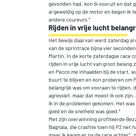
gevonden had, kon ik vooruit en dat g
al geweldig op de motor en begon ik t
andere coureurs."
Rijden in vrije lucht belangr
Het bewijs daarvan werd zaterdag al g
van de sprintrace bijna vier seconde
Martin
. In de korte zaterdagse race
rijden in vrije lucht van groot belan
en Pecco me inhaalden bij de start, wa
buurt te blijven en kon proberen om P
belangrijk was om vooraan te rijden, d
agressief, maar dat moest ik ook zijn.
ik in de problemen gekomen. Het was 
goed en de snelheid was goed."
Met zijn overwinning profiteerde Bez
Bagnaia
, die crashte toen hij P2 net
maar ik kwam er na de race achter", 