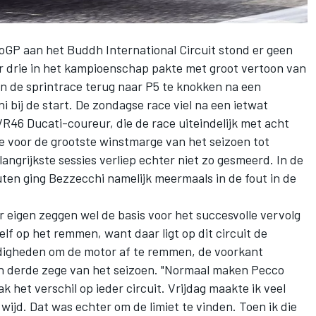
oGP aan het Buddh International Circuit stond er geen
 drie in het kampioenschap pakte met groot vertoon van
in de sprintrace terug naar P5 te knokken na een
ni
bij de start. De zondagse race viel na een ietwat
R46 Ducati-coureur, die de race uiteindelijk met acht
voor de grootste winstmarge van het seizoen tot
angrijkste sessies verliep echter niet zo gesmeerd. In de
ten ging Bezzecchi namelijk meermaals in de fout in de
 eigen zeggen wel de basis voor het succesvolle vervolg
elf op het remmen, want daar ligt op dit circuit de
digheden om de motor af te remmen, de voorkant
zijn derde zege van het seizoen. "Normaal maken Pecco
k het verschil op ieder circuit. Vrijdag maakte ik veel
 wijd. Dat was echter om de limiet te vinden. Toen ik die