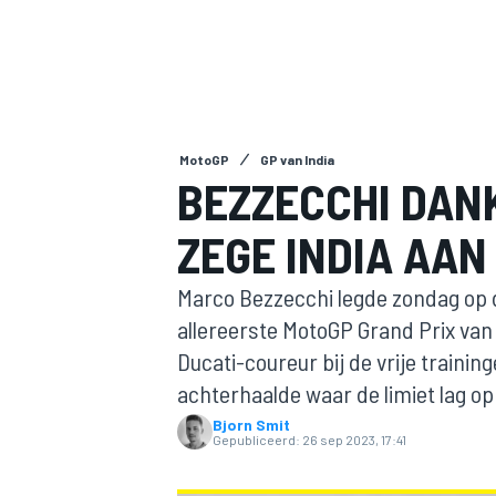
MotoGP
GP van India
BEZZECCHI DAN
ZEGE INDIA AAN
MOTOGP
Marco Bezzecchi legde zondag op d
allereerste MotoGP Grand Prix van 
Ducati-coureur bij de vrije trainin
achterhaalde waar de limiet lag op
Bjorn Smit
Gepubliceerd:
26 sep 2023, 17:41