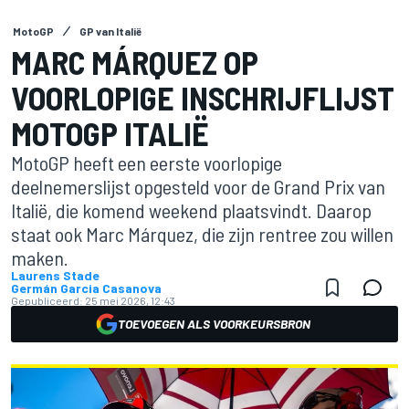
MotoGP
GP van Italië
MARC MÁRQUEZ OP
VOORLOPIGE INSCHRIJFLIJST
MOTOGP ITALIË
MotoGP heeft een eerste voorlopige
deelnemerslijst opgesteld voor de Grand Prix van
Italië, die komend weekend plaatsvindt. Daarop
staat ook Marc Márquez, die zijn rentree zou willen
maken.
Laurens Stade
Germán Garcia Casanova
Gepubliceerd:
25 mei 2026, 12:43
TOEVOEGEN ALS VOORKEURSBRON