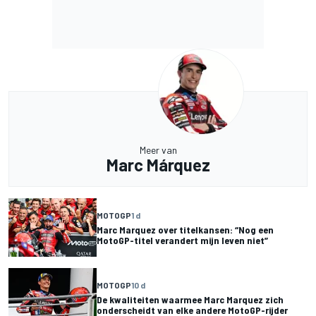
Meer van
Marc Márquez
MOTOGP
1 d
Marc Marquez over titelkansen: “Nog een
MotoGP-titel verandert mijn leven niet”
MOTOGP
10 d
De kwaliteiten waarmee Marc Marquez zich
onderscheidt van elke andere MotoGP-rijder