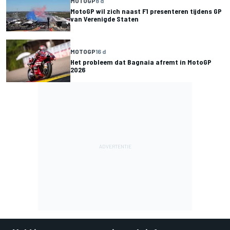
MOTOGP
8 d
MotoGP wil zich naast F1 presenteren tijdens GP
van Verenigde Staten
MOTOGP
16 d
Het probleem dat Bagnaia afremt in MotoGP
2026