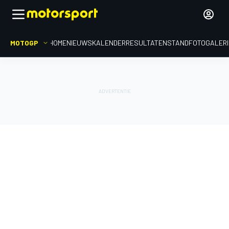
MOTOGP
HOME
NIEUWS
KALENDER
RESULTATEN
STAND
FOTOGALER