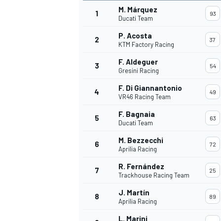
M. Márquez
1
93
Ducati Team
P. Acosta
2
37
KTM Factory Racing
F. Aldeguer
3
54
Gresini Racing
F. Di Giannantonio
4
49
VR46 Racing Team
F. Bagnaia
5
63
Ducati Team
M. Bezzecchi
6
72
Aprilia Racing
R. Fernández
7
25
Trackhouse Racing Team
J. Martín
8
89
Aprilia Racing
L. Marini