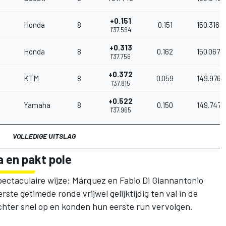
+0.151
Honda
8
0.151
150.316
1'37.594
+0.313
Honda
8
0.162
150.067
1'37.756
+0.372
KTM
8
0.059
149.976
1'37.815
+0.522
Yamaha
8
0.150
149.747
1'37.965
VOLLEDIGE UITSLAG
 en pakt pole
spectaculaire wijze: Márquez en
Fabio Di Giannantonio
te getimede ronde vrijwel gelijktijdig ten val in de
echter snel op en konden hun eerste run vervolgen.