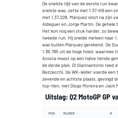
De snelste tijd van de eerste run kwa
snelste was, zette met 1.37.419 een sn
met 1.37.228. Márquez sloot na zijn v
Aldeguer
en
Jorge Martín
. De gehele 
Het kon nog een stuk harder, zo bewe
tweede run. Hij snelde meteen naar 1.
was buiten Márquez gerekend. De Duca
MEER RACEKLASSEN
1.36.785 uit de hoge hoed, waarmee hij
Acosta moest op een halve tiende ge
de derde plek. Di Giannantonio reed d
Bezzecchi
. De WK-leider voerde een t
zevende en achtste plaats, gevolgd d
top-tien, met
Diogo Moreira
en
Jack M
Uitslag: Q2 MotoGP GP v
POS
RIJDER
#