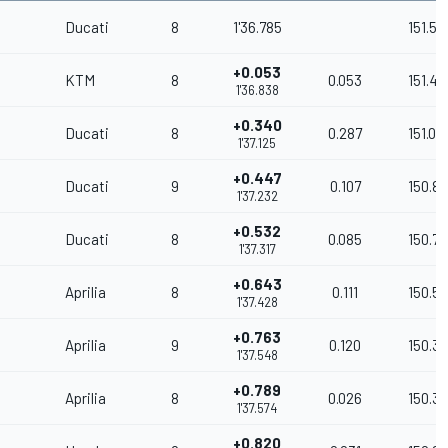
Ducati
8
1'36.785
151.57
+0.053
KTM
8
0.053
151.49
1'36.838
+0.340
Ducati
8
0.287
151.04
1'37.125
+0.447
Ducati
9
0.107
150.8
1'37.232
+0.532
Ducati
8
0.085
150.7
1'37.317
+0.643
Aprilia
8
0.111
150.5
1'37.428
+0.763
Aprilia
9
0.120
150.3
1'37.548
+0.789
Aprilia
8
0.026
150.3
1'37.574
+0.820