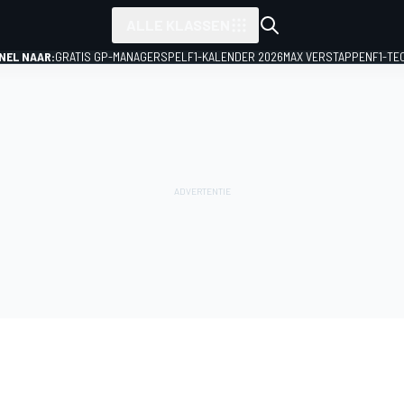
ALLE KLASSEN
NEL NAAR:
GRATIS GP-MANAGERSPEL
F1-KALENDER 2026
MAX VERSTAPPEN
F1-TE