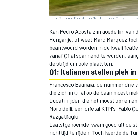
Foto: Stephen Blackberry/NurPhoto via Getty Images
Kan
Pedro Acosta
zijn goede lijn van
Hongarije, of weet
Marc Márquez
toch
beantwoord worden in de kwalificatie
vanaf Q1 al spannend te worden, aang
de strijd om pole plaatsten.
Q1: Italianen stellen plek in
Francesco Bagnaia
, de nummer drie v
die zich in Q1 al op de baan moest m
Ducati-rijder, die het moest opnemen
Morbidelli
, een drietal KTM's,
Fabio Q
Razgatlioglu
.
Laatstgenoemde kwam goed uit de sta
richttijd te rijden. Toch keerde de Tu