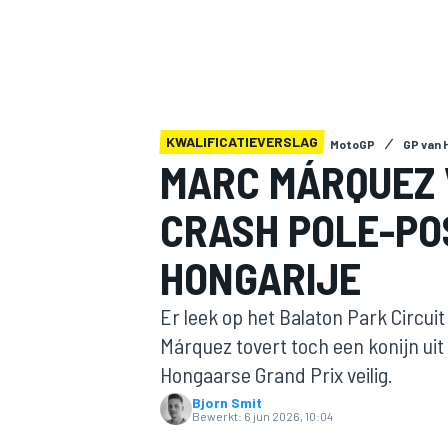
KWALIFICATIEVERSLAG
MotoGP
GP van 
MARC MÁRQUEZ
CRASH POLE-PO
MOTOGP
HONGARIJE
Er leek op het Balaton Park Circu
Márquez tovert toch een konijn uit
Hongaarse Grand Prix veilig.
Bjorn Smit
Bewerkt:
6 jun 2026, 10:04