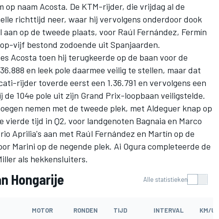
m op naam Acosta. De KTM-rijder, die vrijdag al de
elle richttijd neer, waar hij vervolgens onderdoor dook
al aan op de tweede plaats, voor
Raúl Fernández
,
Fermín
top-vijf bestond zodoende uit Spanjaarden.
es Acosta toen hij terugkeerde op de baan voor de
36.888 en leek pole daarmee veilig te stellen, maar dat
ti-rijder toverde eerst een 1.36.791 en vervolgens een
 de 104e pole uit zijn Grand Prix-loopbaan veiligstelde.
noegen nemen met de tweede plek, met Aldeguer knap op
e vierde tijd in Q2, voor landgenoten Bagnaia en
Marco
rio Aprilia's aan met Raúl Fernández en Martín op de
oor Marini op de negende plek.
Ai Ogura
completeerde de
iller
als hekkensluiters.
an Hongarije
Alle statistieken
MOTOR
RONDEN
TIJD
INTERVAL
KM/U