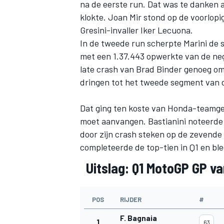
na de eerste run. Dat was te danken
klokte.
Joan Mir
stond op de voorlopi
Gresini-invaller
Iker Lecuona
.
In de tweede run scherpte Marini de s
met een 1.37.443 opwerkte van de neg
late crash van
Brad Binder
genoeg om 
dringen tot het tweede segment van d
Dat ging ten koste van Honda-teamgeno
moet aanvangen. Bastianini noteerde 
door zijn crash steken op de zevende 
completeerde de top-tien in Q1 en ble
Uitslag: Q1 MotoGP GP va
POS
RIJDER
#
F. Bagnaia
1
63