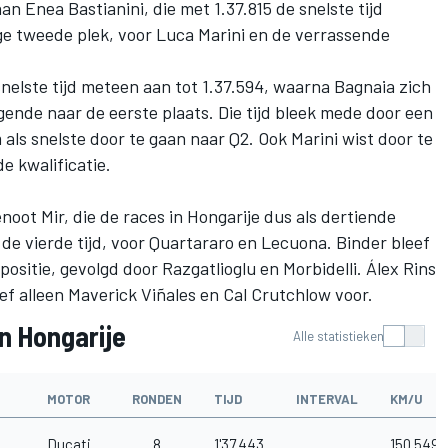
 aan
Enea Bastianini
, die met 1.37.815 de snelste tijd
ge tweede plek, voor
Luca Marini
en de verrassende
nelste tijd meteen aan tot 1.37.594, waarna Bagnaia zich
ende naar de eerste plaats. Die tijd bleek mede door een
als snelste door te gaan naar Q2. Ook Marini wist door te
e kwalificatie.
ot Mir, die de races in Hongarije dus als dertiende
de vierde tijd, voor Quartararo en Lecuona. Binder bleef
positie, gevolgd door Razgatlioglu en Morbidelli.
Álex Rins
ef alleen
Maverick Viñales
en
Cal Crutchlow
voor.
n Hongarije
Alle statistieken
MOTOR
RONDEN
TIJD
INTERVAL
KM/U
Ducati
8
1'37.443
150.549