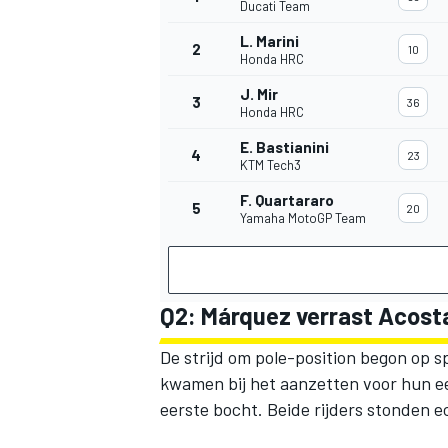
Ducati Team
L. Marini
2
10
Honda HRC
J. Mir
3
36
Honda HRC
E. Bastianini
4
23
KTM Tech3
F. Quartararo
5
20
Yamaha MotoGP Team
Q2: Márquez verrast Acosta
De strijd om pole-position begon op 
kwamen bij het aanzetten voor hun eers
eerste bocht. Beide rijders stonden 