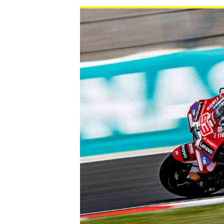
INDYCAR
WEC
DTM