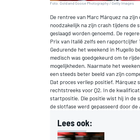
Foto: Gold and Goose Photography / Getty Images
De rentree van
Marc Márquez
na zijn
noodzakelijk na zijn crash tijdens de s
geslaagd worden genoemd. De regeren
Prix van Italië zelfs een rapportcijfer 
Gedurende het weekend in Mugello be
medisch was goedgekeurd om te rijden
mogelijkheden. Naarmate het weekend 
een steeds beter beeld van zijn compe
Dat proces verliep positief. Márquez sl
rechtstreeks voor Q2. In de kwalifica
startpositie. Die positie wist hij in de
de slotfase werd gepasseerd door de A
Lees ook: