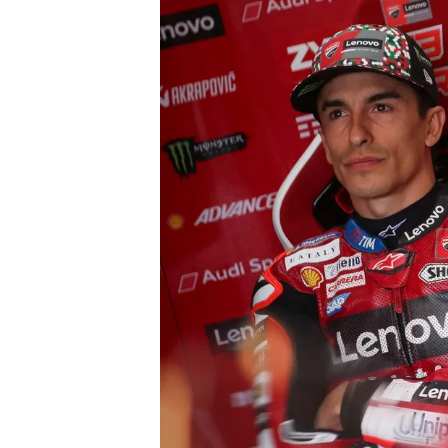
INDYCAR
WEC
DTM