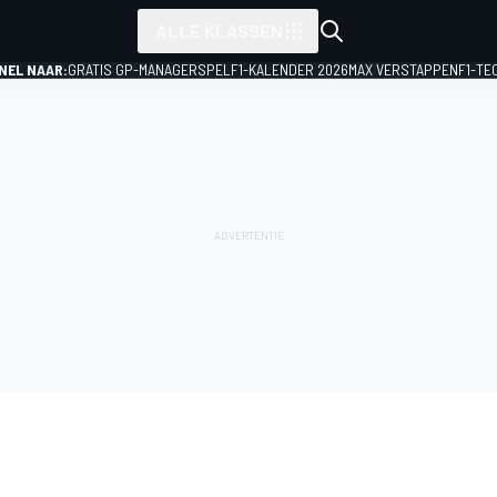
ALLE KLASSEN
NEL NAAR:
GRATIS GP-MANAGERSPEL
F1-KALENDER 2026
MAX VERSTAPPEN
F1-TE