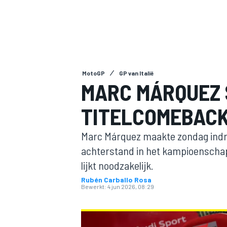
MotoGP
GP van Italië
MARC MÁRQUEZ 
TITELCOMEBACK
MOTOGP
Marc Márquez maakte zondag indruk 
achterstand in het kampioenschap 
lijkt noodzakelijk.
Rubén Carballo Rosa
Bewerkt:
4 jun 2026, 08:29