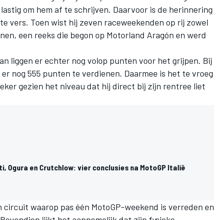
 lastig om hem af te schrijven. Daarvoor is de herinnering
te vers. Toen wist hij zeven raceweekenden op rij zowel
innen, een reeks die begon op Motorland Aragón en werd
n liggen er echter nog volop punten voor het grijpen. Bij
er nog 555 punten te verdienen. Daarmee is het te vroeg
eker gezien het niveau dat hij direct bij zijn rentree liet
i, Ogura en Crutchlow: vier conclusies na MotoGP Italië
en circuit waarop pas één MotoGP-weekend is verreden en
ovendien lijkt het aannemelijk dat zijn fysieke