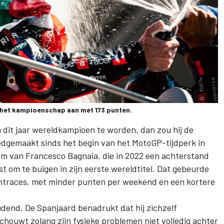
i het kampioenschap aan met 173 punten.
 dit jaar wereldkampioen te worden, dan zou hij de
edgemaakt sinds het begin van het MotoGP-tijdperk in
aam van
Francesco Bagnaia
, die in 2022 een achterstand
t om te buigen in zijn eerste wereldtitel. Dat gebeurde
intraces, met minder punten per weekend en een kortere
udend. De Spanjaard benadrukt dat hij zichzelf
chouwt zolang zijn fysieke problemen niet volledig achter