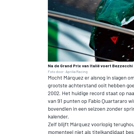
MEER RACEKLASSEN
Na de Grand Prix van Italië voert Bezzecch
Foto door: Aprilia Racing
Mocht Márquez er alsnog in slagen om
grootste achterstand ooit hebben go
2002. Het huidige record staat op n
van 91 punten op
Fabio Quartararo
wis
bovendien in een seizoen zonder spr
kalender.
Zelf blijft Márquez voorlopig terugho
momenteel niet als titelkandidaat bes