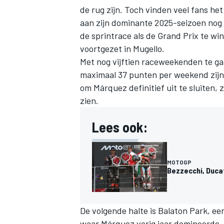
de rug zijn. Toch vinden veel fans het
aan zijn dominante 2025-seizoen nog 
de sprintrace als de Grand Prix te w
voortgezet in Mugello.
Met nog vijftien raceweekenden te gaa
maximaal 37 punten per weekend zijn 
om Márquez definitief uit te sluiten, z
zien.
Lees ook:
MOTOGP
Bezzecchi, Ducat
De volgende halte is Balaton Park, e
waar Márquez vorig jaar domineerde. B