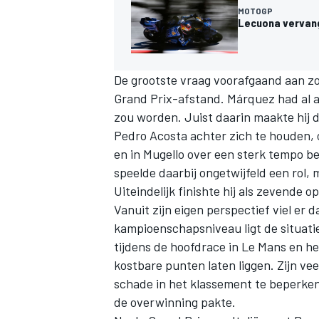
MOTOGP
Lecuona vervang
De grootste vraag voorafgaand aan zo
Grand Prix-afstand. Márquez had al a
zou worden. Juist daarin maakte hij d
Pedro Acosta
achter zich te houden, 
en in Mugello over een sterk tempo b
speelde daarbij ongetwijfeld een rol,
Uiteindelijk finishte hij als zevende 
Vanuit zijn eigen perspectief viel er
kampioenschapsniveau ligt de situatie
tijdens de hoofdrace in Le Mans en h
kostbare punten laten liggen. Zijn v
schade in het klassement te beperke
de overwinning pakte.