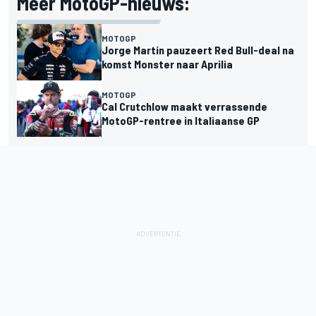
Meer MotoGP-nieuws:
MOTOGP
Jorge Martín pauzeert Red Bull-deal na
komst Monster naar Aprilia
MOTOGP
Cal Crutchlow maakt verrassende
MotoGP-rentree in Italiaanse GP