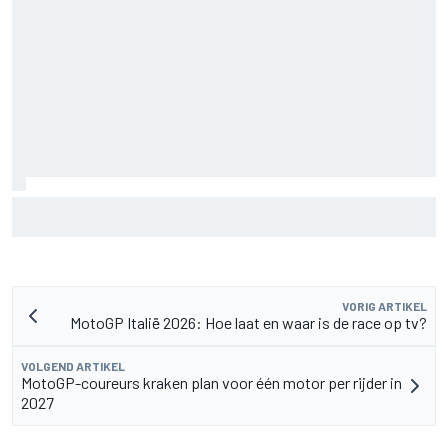
F2-talent Rafael Camara reageert op Haas F1-geruchten
voor 2027
VORIG ARTIKEL
MotoGP Italië 2026: Hoe laat en waar is de race op tv?
VOLGEND ARTIKEL
MotoGP-coureurs kraken plan voor één motor per rijder in
2027