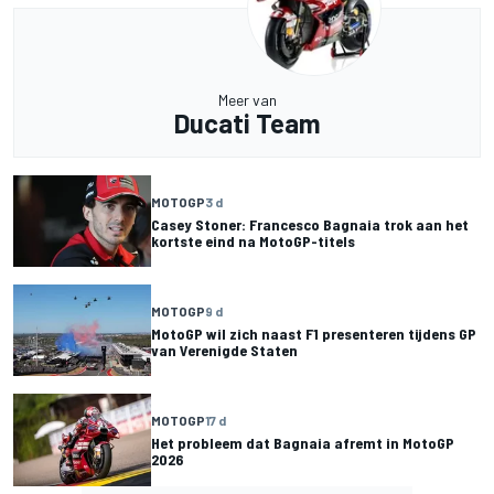
Meer van
Ducati Team
MOTOGP
3 d
Casey Stoner: Francesco Bagnaia trok aan het
kortste eind na MotoGP-titels
MOTOGP
9 d
MotoGP wil zich naast F1 presenteren tijdens GP
van Verenigde Staten
MOTOGP
17 d
Het probleem dat Bagnaia afremt in MotoGP
2026