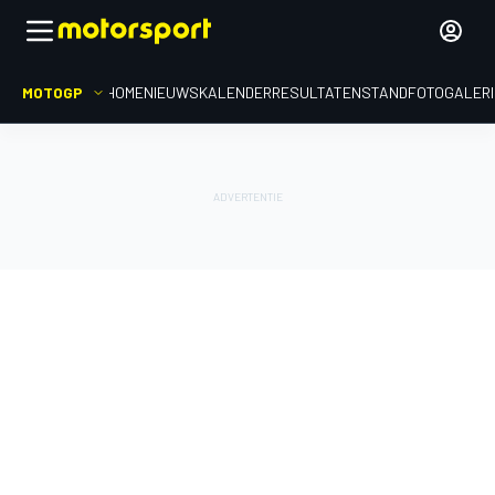
MOTOGP
HOME
NIEUWS
KALENDER
RESULTATEN
STAND
FOTOGALER