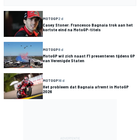
MOTOGP
2 d
Casey Stoner: Francesco Bagnaia trok aan het
kortste eind na MotoGP-titels
MOTOGP
8 d
MotoGP wil zich naast F1 presenteren tijdens GP
van Verenigde Staten
MOTOGP
16 d
Het probleem dat Bagnaia afremt in MotoGP
2026