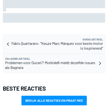
MotoGP Grand Prix van Groot-Brittannië 2026: tijden,
uitzending en meer
VORIG ARTIKEL
Fabio Quartararo: "Keuze Marc Márquez voor beste motor
is inspirerend"
VOLGEND ARTIKEL
Problemen voor Ducati? Morbidelli meldt dezelfde issues
als Bagnaia
BESTE REACTIES
BEKIJK ALLE REACTIES EN PRAAT MEE