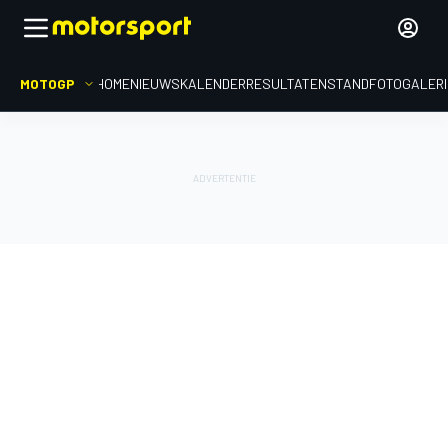
MOTOGP
HOME
NIEUWS
KALENDER
RESULTATEN
STAND
FOTOGALER