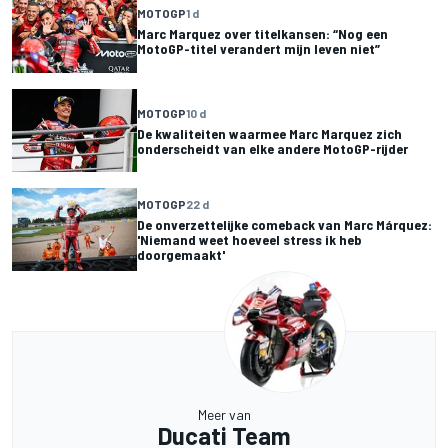
MOTOGP
1 d
Marc Marquez over titelkansen: “Nog een
MotoGP-titel verandert mijn leven niet”
MOTOGP
10 d
De kwaliteiten waarmee Marc Marquez zich
onderscheidt van elke andere MotoGP-rijder
MOTOGP
22 d
De onverzettelijke comeback van Marc Márquez:
'Niemand weet hoeveel stress ik heb
doorgemaakt'
Meer van
Ducati Team