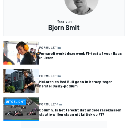
Meer van
Bjorn Smit
FORMULE 1
1 m
Fornaroli werkt deze week F1-test af voor Haas
in Jerez
FORMULE 1
1 m
McLaren en Red Bull gaan in beroep tegen
herstel Gasly-podium
UITGELICHT
FORMULE 1
4 m
Column: Is het terecht dat andere raceklassen
slaatje willen slaan uit kritiek op F1?