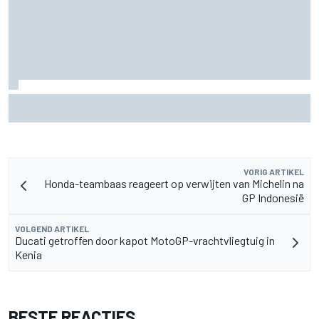
Jack Miller nadert beslissing over toekomst na MotoGP
amid Yamaha WSBK-geruchten
VORIG ARTIKEL
Honda-teambaas reageert op verwijten van Michelin na
GP Indonesië
VOLGEND ARTIKEL
Ducati getroffen door kapot MotoGP-vrachtvliegtuig in
Kenia
BESTE REACTIES