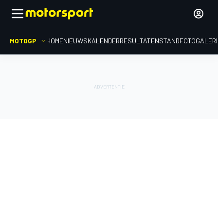
MOTOGP
HOME
NIEUWS
KALENDER
RESULTATEN
STAND
FOTOGALER