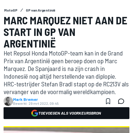
MotoGP
GP van Argentinië
MARC MARQUEZ NIET AAN DE
START IN GP VAN
ARGENTINIË
Het Repsol Honda MotoGP-team kan in de Grand
Prix van Argentinië geen beroep doen op Marc
Marquez. De Spanjaard is na zijn crash in
Indonesië nog altijd herstellende van diplopie.
HRC-testrijder Stefan Bradl stapt op de RC213V als
vervanger van de voormalig wereldkampioen.
Mark Bremer
Bewerkt:
29 mrt 2022, 09:45
TOEVOEGEN ALS VOORKEURSBRON