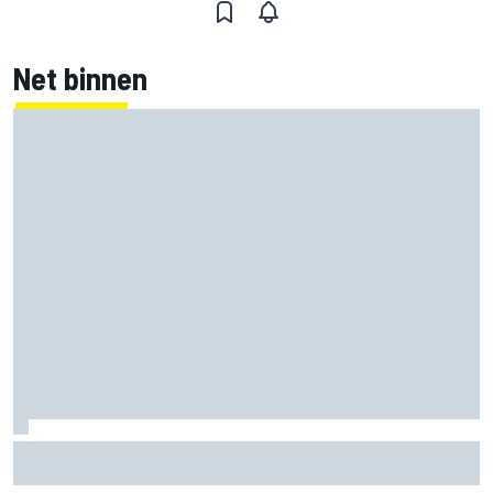
Net binnen
Marco Bezzecchi spreekt van 'rampzalige' blessuretijd na
ronderecord op Silverstone