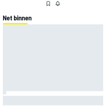
Net binnen
Clark, Senna, Antonelli – zo ontwikkelde het
leeftijdsrecord voor de grand chelem