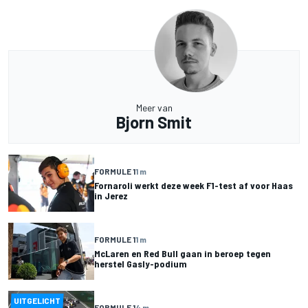
Meer van
Bjorn Smit
FORMULE 1
1 m
Fornaroli werkt deze week F1-test af voor Haas
in Jerez
FORMULE 1
1 m
McLaren en Red Bull gaan in beroep tegen
herstel Gasly-podium
UITGELICHT
FORMULE 1
4 m