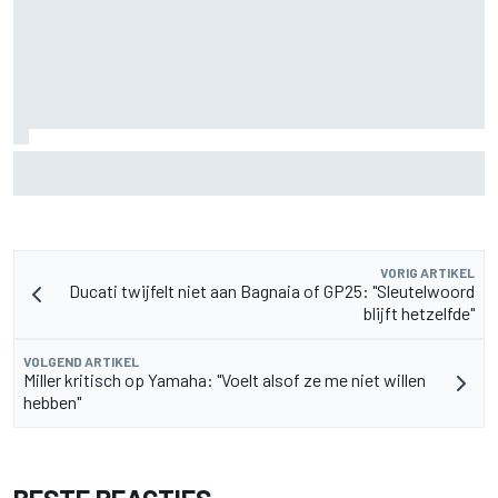
MotoGP Grand Prix van Groot-Brittannië 2026: tijden,
uitzending en meer
VORIG ARTIKEL
Ducati twijfelt niet aan Bagnaia of GP25: "Sleutelwoord
blijft hetzelfde"
VOLGEND ARTIKEL
Miller kritisch op Yamaha: "Voelt alsof ze me niet willen
hebben"