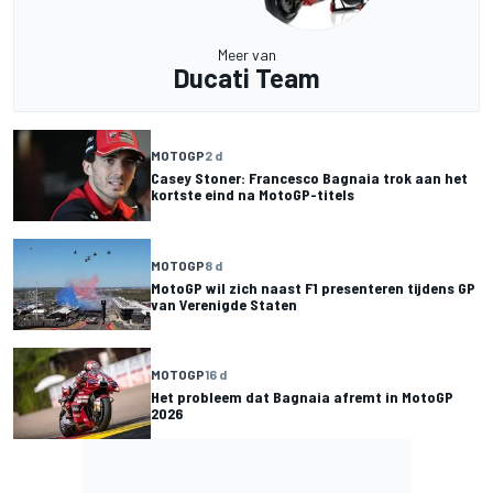
Meer van
Ducati Team
MOTOGP
2 d
Casey Stoner: Francesco Bagnaia trok aan het
kortste eind na MotoGP-titels
MOTOGP
8 d
MotoGP wil zich naast F1 presenteren tijdens GP
van Verenigde Staten
MOTOGP
16 d
Het probleem dat Bagnaia afremt in MotoGP
2026