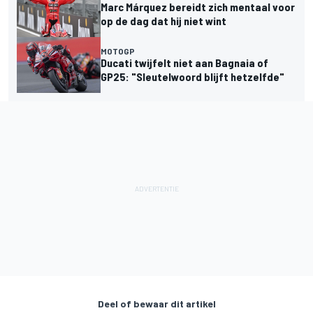
Marc Márquez bereidt zich mentaal voor
op de dag dat hij niet wint
MOTOGP
Ducati twijfelt niet aan Bagnaia of
GP25: "Sleutelwoord blijft hetzelfde"
Deel of bewaar dit artikel