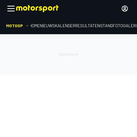
MOTOGP
HOME
NIEUWS
KALENDER
RESULTATEN
STAND
FOTOGALER