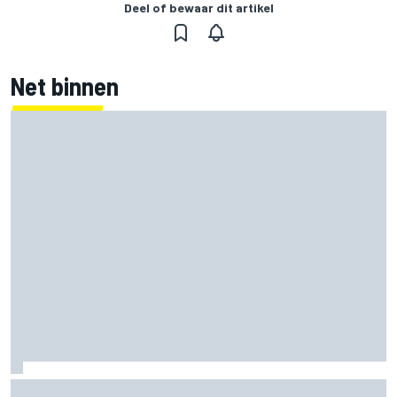
Deel of bewaar dit artikel
Net binnen
Clark, Senna, Antonelli – zo ontwikkelde het