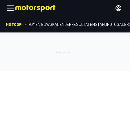
MOTOGP
HOME
NIEUWS
KALENDER
RESULTATEN
STAND
FOTOGALER