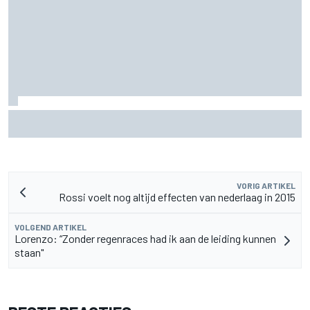
MotoGP Grand Prix van Groot-Brittannië 2026: tijden,
uitzending en meer
VORIG ARTIKEL
Rossi voelt nog altijd effecten van nederlaag in 2015
VOLGEND ARTIKEL
Lorenzo: “Zonder regenraces had ik aan de leiding kunnen
staan"