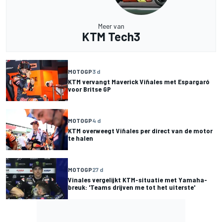
Meer van
KTM Tech3
MOTOGP
3 d
KTM vervangt Maverick Viñales met Espargaró
voor Britse GP
MOTOGP
4 d
KTM overweegt Viñales per direct van de motor
te halen
MOTOGP
27 d
Vinales vergelijkt KTM-situatie met Yamaha-
breuk: 'Teams drijven me tot het uiterste'