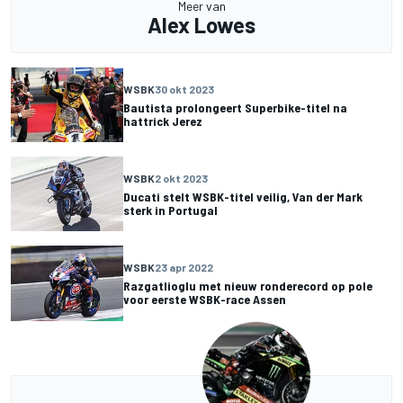
Meer van
Alex Lowes
WSBK
30 okt 2023
Bautista prolongeert Superbike-titel na
hattrick Jerez
WSBK
2 okt 2023
Ducati stelt WSBK-titel veilig, Van der Mark
sterk in Portugal
WSBK
23 apr 2022
Razgatlioglu met nieuw ronderecord op pole
voor eerste WSBK-race Assen