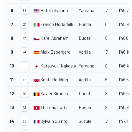
6
Hafizh Syahrin
Yamaha
7
1'45.76
55
7
Franco Morbidelli
Honda
6
1'45.96
21
8
Karel Abraham
Ducati
8
1'46.07
17
9
Aleix Espargaro
Aprilia
7
1'46.18
41
10
Katsuyuki Nakasuga
Yamaha
8
1'46.44
89
11
Scott Redding
Aprilia
5
1'46.57
45
12
Xavier Simeon
Ducati
8
1'46.57
10
13
Thomas Luthi
Honda
8
1'46.81
12
14
Sylvain Guintoli
Suzuki
7
1'47.106
50