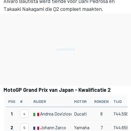
Alvaro Bautista werd tiende voor Dani Pedrosa en
Takaaki Nakagami die Q2 compleet maakten.
MotoGP Grand Prix van Japan - Kwalificatie 2
POS
#
RIJDER
MOTOR
RONDEN
TIJD
1
Andrea Dovizioso
Ducati
8
1'44.590
4
2
Johann Zarco
Yamaha
7
1'44.658
5