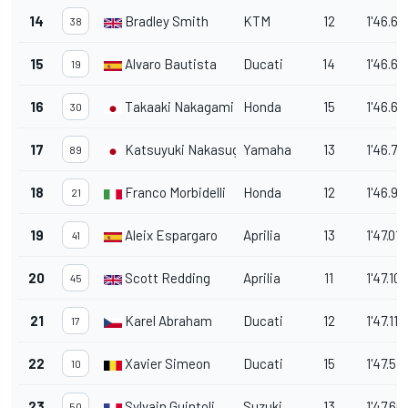
14
Bradley Smith
KTM
12
1'46.65
38
15
Alvaro Bautista
Ducati
14
1'46.68
19
16
Takaaki Nakagami
Honda
15
1'46.69
30
17
Katsuyuki Nakasuga
Yamaha
13
1'46.70
89
18
Franco Morbidelli
Honda
12
1'46.93
21
19
Aleix Espargaro
Aprilia
13
1'47.014
41
20
Scott Redding
Aprilia
11
1'47.101
45
21
Karel Abraham
Ducati
12
1'47.111
17
22
Xavier Simeon
Ducati
15
1'47.511
10
23
Sylvain Guintoli
Suzuki
13
1'47.60
50