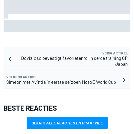
MotoGP Grand Prix van Groot-Brittannië 2026: tijden,
uitzending en meer
VORIG ARTIKEL
Dovizioso bevestigt favorietenrol in derde training GP
Japan
VOLGEND ARTIKEL
Simeon met Avintia in eerste seizoen MotoE World Cup
BESTE REACTIES
BEKIJK ALLE REACTIES EN PRAAT MEE