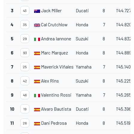
3
Jack Miller
Ducati
8
1'44.727
43
4
Cal Crutchlow
Honda
7
1'44.820
35
5
Andrea Iannone
Suzuki
8
1'44.832
29
6
Marc Marquez
Honda
8
1'44.889
93
7
Maverick Viñales
Yamaha
7
1'45.140
25
8
Alex Rins
Suzuki
8
1'45.225
42
9
Valentino Rossi
Yamaha
7
1'45.265
46
10
Alvaro Bautista
Ducati
8
1'45.396
19
11
Dani Pedrosa
Honda
8
1'45.519
26