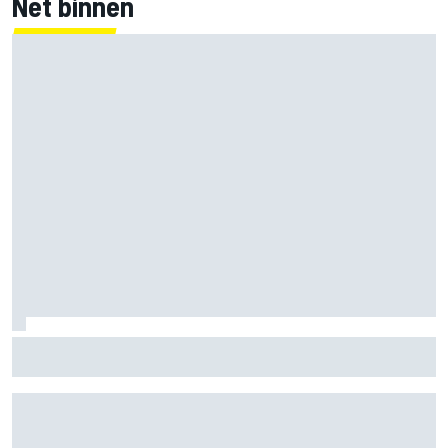
Net binnen
Clark, Senna, Antonelli – zo ontwikkelde het
leeftijdsrecord voor de grand chelem