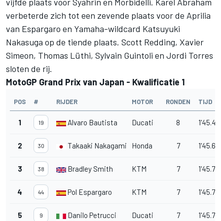
vijfde plaats voor Syahrin en Morbidelli. Karel Abraham
verbeterde zich tot een zevende plaats voor de Aprilia
van Espargaro en Yamaha-wildcard Katsuyuki
Nakasuga op de tiende plaats. Scott Redding, Xavier
Simeon, Thomas Lüthi, Sylvain Guintoli en Jordi Torres
sloten de rij.
MotoGP Grand Prix van Japan - Kwalificatie 1
POS
#
RIJDER
MOTOR
RONDEN
TIJD
1
Alvaro Bautista
Ducati
8
1'45.42
19
2
Takaaki Nakagami
Honda
7
1'45.65
30
3
Bradley Smith
KTM
7
1'45.72
38
4
Pol Espargaro
KTM
7
1'45.74
44
5
Danilo Petrucci
Ducati
7
1'45.75
9