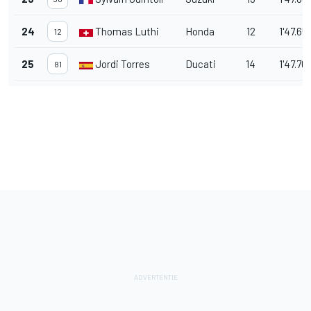
24
Thomas Luthi
Honda
12
1'47.65
12
25
Jordi Torres
Ducati
14
1'47.76
81