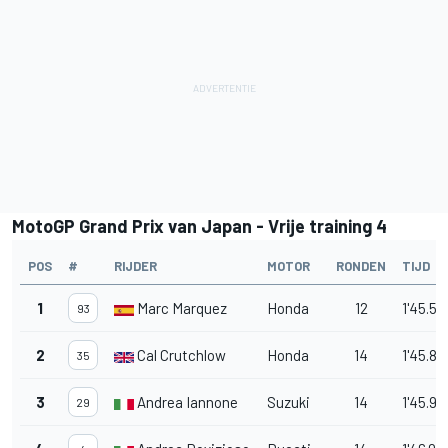
MotoGP Grand Prix van Japan - Vrije training 4
POS
#
RIJDER
MOTOR
RONDEN
TIJD
1
Marc Marquez
Honda
12
1'45.53
93
2
Cal Crutchlow
Honda
14
1'45.84
35
3
Andrea Iannone
Suzuki
14
1'45.95
29