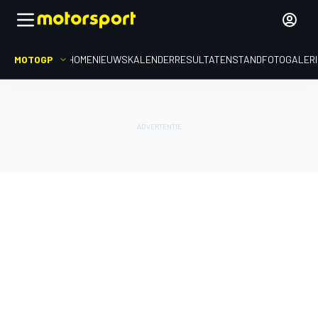
MOTOGP
HOME
NIEUWS
KALENDER
RESULTATEN
STAND
FOTOGALER