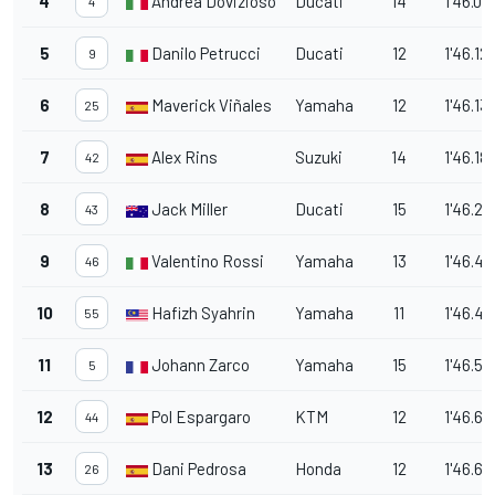
4
Andrea Dovizioso
Ducati
14
1'46.02
4
5
Danilo Petrucci
Ducati
12
1'46.12
9
6
Maverick Viñales
Yamaha
12
1'46.13
25
7
Alex Rins
Suzuki
14
1'46.18
42
8
Jack Miller
Ducati
15
1'46.20
43
9
Valentino Rossi
Yamaha
13
1'46.40
46
10
Hafizh Syahrin
Yamaha
11
1'46.43
55
11
Johann Zarco
Yamaha
15
1'46.51
5
12
Pol Espargaro
KTM
12
1'46.63
44
13
Dani Pedrosa
Honda
12
1'46.63
26