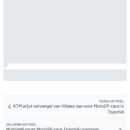
Pedro Acosta houdt hoop op eerste MotoGP-zege met KTM
VORIG ARTIKEL
KTM wijst vervanger van Viñales aan voor MotoGP-race in
Tsjechië
VOLGEND ARTIKEL
Morbidelli moet MotoGP-race Tsjechië overslaan