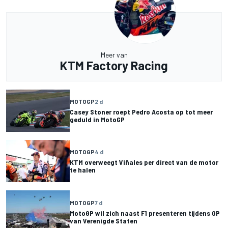
Meer van
KTM Factory Racing
MOTOGP
2 d
Casey Stoner roept Pedro Acosta op tot meer
geduld in MotoGP
MOTOGP
4 d
KTM overweegt Viñales per direct van de motor
te halen
MOTOGP
7 d
MotoGP wil zich naast F1 presenteren tijdens GP
van Verenigde Staten