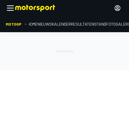
MOTOGP
HOME
NIEUWS
KALENDER
RESULTATEN
STAND
FOTOGALER