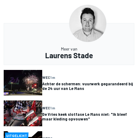
Meer van
Laurens Stade
WEC
1 m
Achter de schermen: vuurwerk gegarandeerd bij
de 24 uur van Le Mans
WEC
1 m
De Vries keek slotfase Le Mans niet: "Ik bleef
maar kleding opvouwen"
UITGELICHT