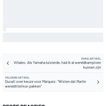
Pedro Acosta houdt hoop op eerste MotoGP-zege met KTM
VORIG ARTIKEL
Viñales: Als Yamaha luisterde, had ik al wereldkampioen
kunnen zijn
VOLGEND ARTIKEL
Ducati over keuze voor Márquez: "Wisten dat Martín
wereldtitel kon pakken"