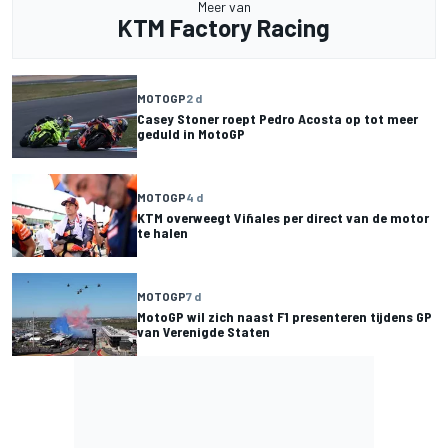
Meer van
KTM Factory Racing
MOTOGP
2 d
Casey Stoner roept Pedro Acosta op tot meer
geduld in MotoGP
MOTOGP
4 d
KTM overweegt Viñales per direct van de motor
te halen
MOTOGP
7 d
MotoGP wil zich naast F1 presenteren tijdens GP
van Verenigde Staten