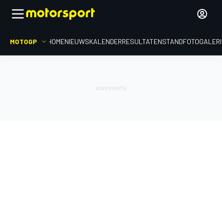
MOTOGP
HOME
NIEUWS
KALENDER
RESULTATEN
STAND
FOTOGALER