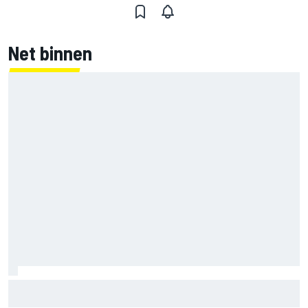
Net binnen
MotoGP Grand Prix van Groot-Brittannië 2026: tijden,
uitzending en meer