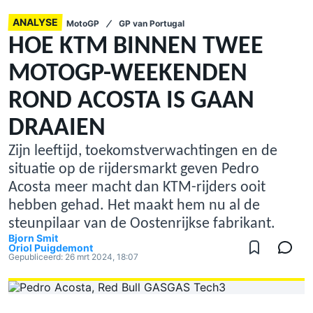
ANALYSE
MotoGP
GP van Portugal
HOE KTM BINNEN TWEE
MOTOGP-WEEKENDEN
ROND ACOSTA IS GAAN
DRAAIEN
Zijn leeftijd, toekomstverwachtingen en de
situatie op de rijdersmarkt geven Pedro
Acosta meer macht dan KTM-rijders ooit
hebben gehad. Het maakt hem nu al de
steunpilaar van de Oostenrijkse fabrikant.
Bjorn Smit
Oriol Puigdemont
Gepubliceerd:
26 mrt 2024, 18:07