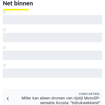
Net binnen
Clark, Senna, Antonelli – zo ontwikkelde het leeftijdsrecord
voor de grand chelem
MotoGP Britse GP: teruggekeerde Marco Bezzecchi snelste
op vrijdag, Aprilia domineert
KTM mag afwijkend motoronderdeel vervangen voor GP
van Aragón
MotoGP Grand Prix van Groot-Brittannië 2026: tijden,
uitzending en meer
VORIG ARTIKEL
Miller kan alleen dromen van rijstijl MotoGP-
sensatie Acosta: "Indrukwekkend"