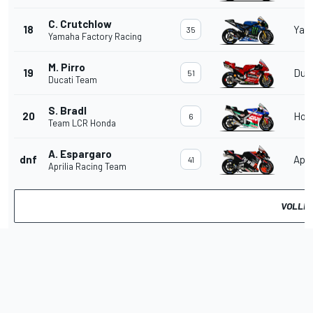
C. Crutchlow
18
Yam
35
Yamaha Factory Racing
M. Pirro
19
Duc
51
Ducati Team
S. Bradl
20
Hon
6
Team LCR Honda
A. Espargaro
dnf
Apri
41
Aprilia Racing Team
VOLLED