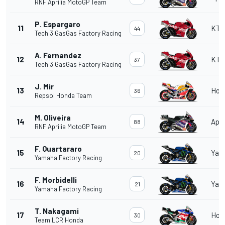
RNF Aprilia MotoGP Team
P. Espargaro
11
KT
44
Tech 3 GasGas Factory Racing
A. Fernandez
12
KT
37
Tech 3 GasGas Factory Racing
J. Mir
13
Hon
36
Repsol Honda Team
M. Oliveira
14
Apri
88
RNF Aprilia MotoGP Team
F. Quartararo
15
Yam
20
Yamaha Factory Racing
F. Morbidelli
16
Yam
21
Yamaha Factory Racing
T. Nakagami
17
Hon
30
Team LCR Honda