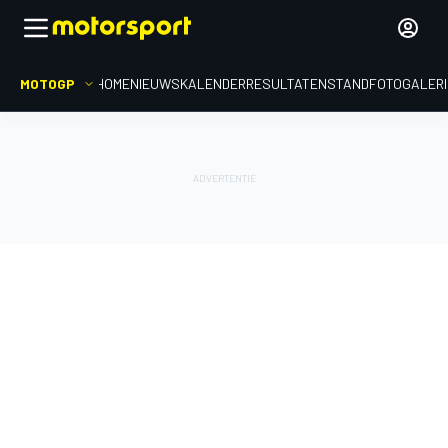
MOTOGP
HOME
NIEUWS
KALENDER
RESULTATEN
STAND
FOTOGALER