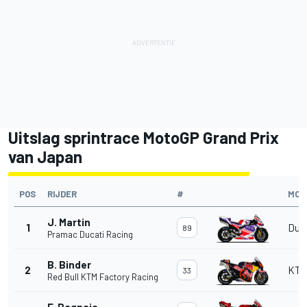
Uitslag sprintrace MotoGP Grand Prix
van Japan
POS
RIJDER
#
MOT
J. Martin
1
Duc
89
Pramac Ducati Racing
B. Binder
2
KT
33
Red Bull KTM Factory Racing
F. Bagnaia