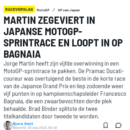
RACEVERSLAG
MotoGP
GP van Japan
MARTIN ZEGEVIERT IN
JAPANSE MOTOGP-
SPRINTRACE EN LOOPT IN OP
BAGNAIA
Jorge Martin heeft zijn vijfde overwinning in een
MotoGP-sprintrace te pakken. De Pramac Ducati-
coureur was overtuigend de beste in de korte race
van de Japanse Grand Prix en liep zodoende weer
vijf punten in op kampioenschapsleider Francesco
Bagnaia, die een zwaarbevochten derde plek
behaalde. Brad Binder splitste de twee
titelkandidaten door tweede te worden.
Bjorn Smit
Bewerkt:
30 sep 2023, 06:40