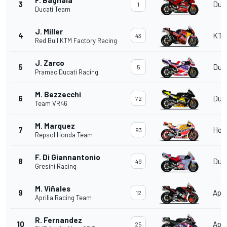
3
Duc
1
Ducati Team
J. Miller
4
KT
43
Red Bull KTM Factory Racing
J. Zarco
5
Duc
5
Pramac Ducati Racing
M. Bezzecchi
6
Duc
72
Team VR46
M. Marquez
7
Hon
93
Repsol Honda Team
F. Di Giannantonio
8
Duc
49
Gresini Racing
M. Viñales
9
Apri
12
Aprilia Racing Team
R. Fernandez
10
Apri
25