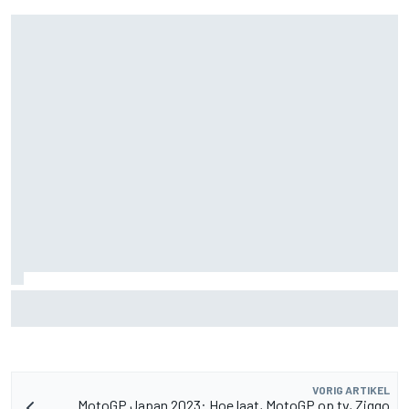
James Vowles blijft positief ondanks moeizame start
Williams 2026
VORIG ARTIKEL
MotoGP Japan 2023: Hoe laat, MotoGP op tv, Ziggo