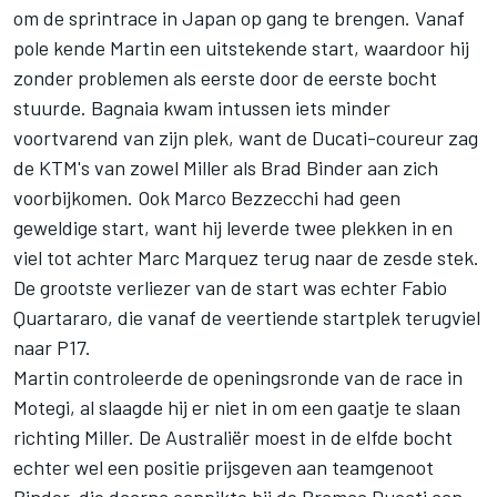
om de sprintrace in Japan op gang te brengen. Vanaf
pole kende Martin een uitstekende start, waardoor hij
zonder problemen als eerste door de eerste bocht
stuurde. Bagnaia kwam intussen iets minder
voortvarend van zijn plek, want de Ducati-coureur zag
de KTM's van zowel Miller als
Brad Binder
aan zich
voorbijkomen. Ook
Marco Bezzecchi
had geen
geweldige start, want hij leverde twee plekken in en
viel tot achter
Marc Marquez
terug naar de zesde stek.
De grootste verliezer van de start was echter
Fabio
Quartararo
, die vanaf de veertiende startplek terugviel
naar P17.
Martin controleerde de openingsronde van de race in
Motegi, al slaagde hij er niet in om een gaatje te slaan
richting Miller. De Australiër moest in de elfde bocht
echter wel een positie prijsgeven aan teamgenoot
Binder, die daarna aanpikte bij de Pramac Ducati aan