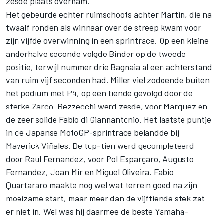
zesde plaats overnam.
Het gebeurde echter ruimschoots achter Martin, die na
twaalf ronden als winnaar over de streep kwam voor
zijn vijfde overwinning in een sprintrace. Op een kleine
anderhalve seconde volgde Binder op de tweede
positie, terwijl nummer drie Bagnaia al een achterstand
van ruim vijf seconden had. Miller viel zodoende buiten
het podium met P4, op een tiende gevolgd door de
sterke Zarco. Bezzecchi werd zesde, voor Marquez en
de zeer solide
Fabio di Giannantonio
. Het laatste puntje
in de Japanse MotoGP-sprintrace belandde bij
Maverick Viñales
. De top-tien werd gecompleteerd
door
Raul Fernandez
, voor
Pol Espargaro
,
Augusto
Fernandez
,
Joan Mir
en
Miguel Oliveira
. Fabio
Quartararo maakte nog wel wat terrein goed na zijn
moeizame start, maar meer dan de vijftiende stek zat
er niet in. Wel was hij daarmee de beste Yamaha-