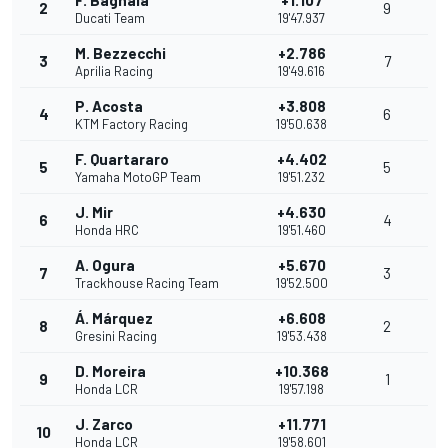
F. Bagnaia
+1.107
2
9
Ducati Team
19'47.937
M. Bezzecchi
+2.786
3
7
Aprilia Racing
19'49.616
P. Acosta
+3.808
4
6
KTM Factory Racing
19'50.638
F. Quartararo
+4.402
5
5
Yamaha MotoGP Team
19'51.232
J. Mir
+4.630
6
4
Honda HRC
19'51.460
A. Ogura
+5.670
7
3
Trackhouse Racing Team
19'52.500
Á. Márquez
+6.608
8
2
Gresini Racing
19'53.438
D. Moreira
+10.368
9
1
Honda LCR
19'57.198
J. Zarco
+11.771
10
Honda LCR
19'58.601