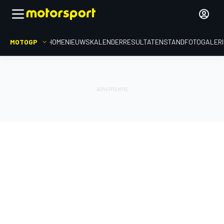
MOTOGP
HOME
NIEUWS
KALENDER
RESULTATEN
STAND
FOTOGALER