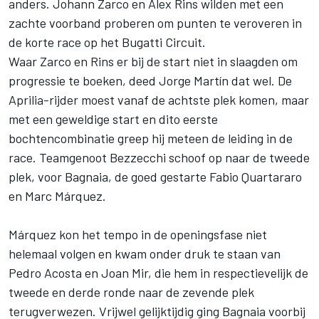
anders.
Johann Zarco
en
Álex Rins
wilden met een
zachte voorband proberen om punten te veroveren in
de korte race op het Bugatti Circuit.
Waar Zarco en Rins er bij de start niet in slaagden om
progressie te boeken, deed
Jorge Martín
dat wel. De
Aprilia-rijder moest vanaf de achtste plek komen, maar
met een geweldige start en dito eerste
bochtencombinatie greep hij meteen de leiding in de
race. Teamgenoot Bezzecchi schoof op naar de tweede
plek, voor Bagnaia, de goed gestarte
Fabio Quartararo
en Marc Márquez.
Márquez kon het tempo in de openingsfase niet
helemaal volgen en kwam onder druk te staan van
Pedro Acosta
en
Joan Mir
, die hem in respectievelijk de
tweede en derde ronde naar de zevende plek
terugverwezen. Vrijwel gelijktijdig ging Bagnaia voorbij