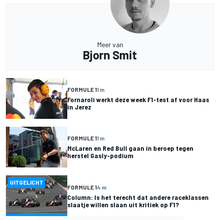
Meer van
Bjorn Smit
FORMULE 1
1 m
Fornaroli werkt deze week F1-test af voor Haas
in Jerez
FORMULE 1
1 m
McLaren en Red Bull gaan in beroep tegen
herstel Gasly-podium
UITGELICHT
FORMULE 1
4 m
Column: Is het terecht dat andere raceklassen
slaatje willen slaan uit kritiek op F1?