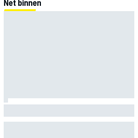
Net binnen
Marco Bezzecchi tempert verwachtingen voor Britse GP:
‘Ik ben nog niet 100%’