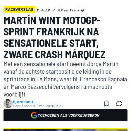
RACEVERSLAG
MotoGP
GP van Frankrijk
MARTÍN WINT MOTOGP-
SPRINT FRANKRIJK NA
SENSATIONELE START,
ZWARE CRASH MÁRQUEZ
Met een sensationele start neemt Jorge Martín
vanaf de achtste startpositie de leiding in de
sprintrace in Le Mans, waar hij Francesco Bagnaia
en Marco Bezzecchi vervolgens ruimschoots
voorblijft.
Bjorn Smit
Gepubliceerd:
9 mei 2026, 13:30
TOEVOEGEN ALS VOORKEURSBRON