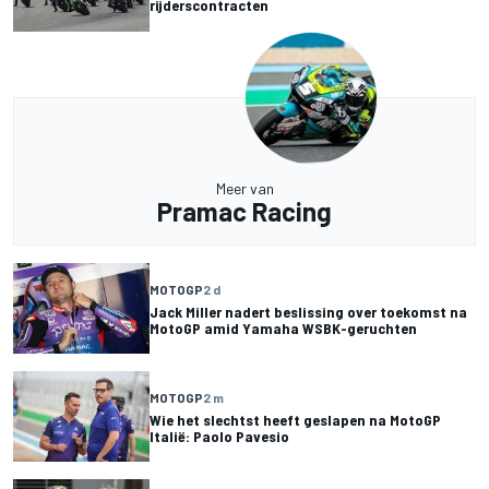
rijderscontracten
Meer van
Pramac Racing
MOTOGP
2 d
Jack Miller nadert beslissing over toekomst na
MotoGP amid Yamaha WSBK-geruchten
MOTOGP
2 m
Wie het slechtst heeft geslapen na MotoGP
Italië: Paolo Pavesio