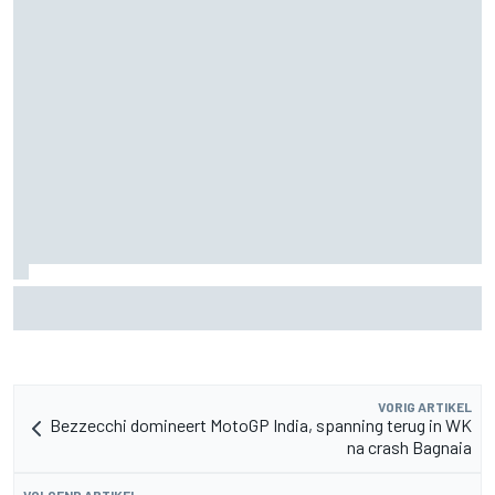
Winnaars en verliezers na hervatting MotoGP-seizoen op
Silverstone
VORIG ARTIKEL
Bezzecchi domineert MotoGP India, spanning terug in WK
na crash Bagnaia