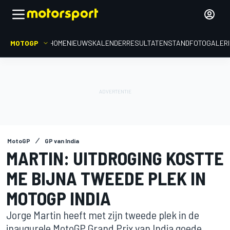
MOTOGP
HOME
NIEUWS
KALENDER
RESULTATEN
STAND
FOTOGALER
MotoGP
GP van India
MARTIN: UITDROGING KOSTTE
ME BIJNA TWEEDE PLEK IN
MOTOGP INDIA
Jorge Martin heeft met zijn tweede plek in de
inaugurele MotoGP Grand Prix van India goede