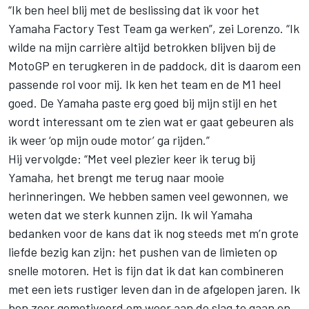
“Ik ben heel blij met de beslissing dat ik voor het
Yamaha Factory Test Team ga werken”, zei Lorenzo. “Ik
wilde na mijn carrière altijd betrokken blijven bij de
MotoGP en terugkeren in de paddock, dit is daarom een
passende rol voor mij. Ik ken het team en de M1 heel
goed. De Yamaha paste erg goed bij mijn stijl en het
wordt interessant om te zien wat er gaat gebeuren als
ik weer ‘op mijn oude motor’ ga rijden.”
Hij vervolgde: “Met veel plezier keer ik terug bij
Yamaha, het brengt me terug naar mooie
herinneringen. We hebben samen veel gewonnen, we
weten dat we sterk kunnen zijn. Ik wil Yamaha
bedanken voor de kans dat ik nog steeds met m’n grote
liefde bezig kan zijn: het pushen van de limieten op
snelle motoren. Het is fijn dat ik dat kan combineren
met een iets rustiger leven dan in de afgelopen jaren. Ik
ben zeer gemotiveerd om weer aan de slag te gaan en