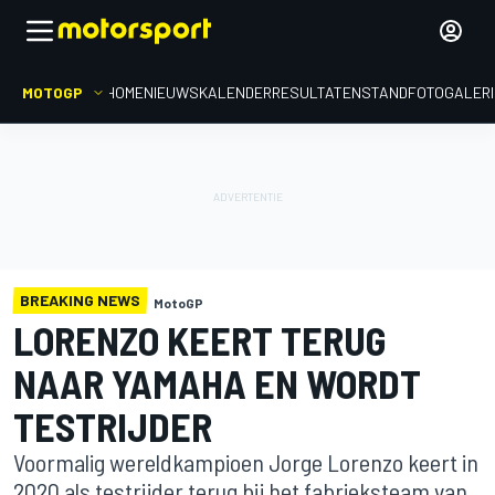
MOTOGP
HOME
NIEUWS
KALENDER
RESULTATEN
STAND
FOTOGALER
BREAKING NEWS
MotoGP
LORENZO KEERT TERUG
NAAR YAMAHA EN WORDT
TESTRIJDER
Voormalig wereldkampioen Jorge Lorenzo keert in
2020 als testrijder terug bij het fabrieksteam van