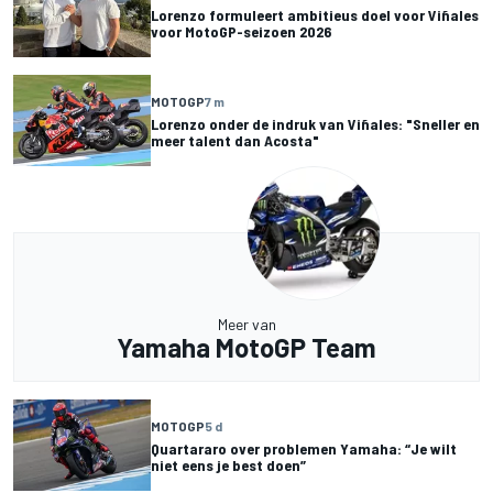
Lorenzo formuleert ambitieus doel voor Viñales
voor MotoGP-seizoen 2026
MOTOGP
7 m
Lorenzo onder de indruk van Viñales: "Sneller en
meer talent dan Acosta"
Meer van
Yamaha MotoGP Team
MOTOGP
5 d
Quartararo over problemen Yamaha: “Je wilt
niet eens je best doen”