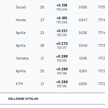
+0.138
Ducati
26
0.000
177.59
1'30.045
+0.185
Honda
27
0.047
177.49
1'30.092
+0.221
Aprilia
23
0.036
177.42
1'30.128
+0.270
Aprilia
28
0.049
177.33
1'30.177
+0.288
Yamaha
21
0.018
177.29
1'30.195
+0.289
Aprilia
25
0.001
177.29
1'30.196
+0.289
KTM
21
0.000
177.29
1'30.196
VOLLEDIGE UITSLAG