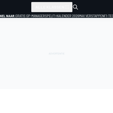
ALLE KLASSEN
NEL NAAR:
GRATIS GP-MANAGERSPEL
F1-KALENDER 2026
MAX VERSTAPPEN
F1-TE