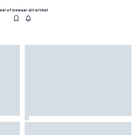
eel of bewaar dit artikel
 het
MotoGP Britse GP: teruggekeerde Marco
Bezzecchi snelste op vrijdag, Aprilia domineert