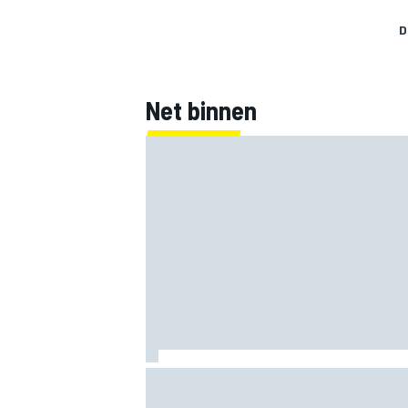
D
Net binnen
Clark, Senna, Antonelli – zo ontwikkelde
leeftijdsrecord voor de grand chelem