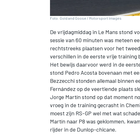
Foto: Gold and Goose / Motorsport Images
De vrijdagmiddag in Le Mans stond vo
sessie van 60 minuten was meteen een 
rechtstreeks plaatsen voor het tweede
verschillen in de eerste vrije traini
Het bewijs daarvoor werd in de eerste
stond
Pedro Acosta
bovenaan met een
Bezzecchi
stonden allemaal binnen e
Fernández
op de veertiende plaats s
Jorge Martín
stond op dat moment nog 
vroeg in de training gecrasht in Chem
moest zijn RS-GP wel met wat schade 
Martín naar P8 was geklommen, kwa
rijder in de Dunlop-chicane.