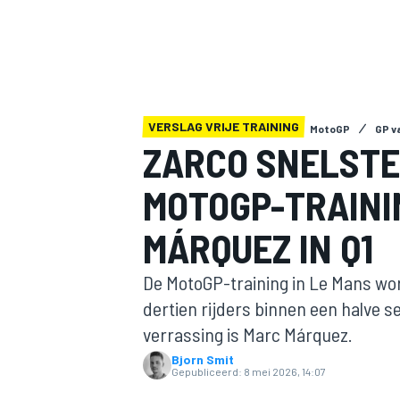
VERSLAG VRIJE TRAINING
MotoGP
GP v
ZARCO SNELSTE
MOTOGP-TRAINI
MOTOGP
MÁRQUEZ IN Q1
De MotoGP-training in Le Mans wo
dertien rijders binnen een halve 
verrassing is Marc Márquez.
Bjorn Smit
Gepubliceerd:
8 mei 2026, 14:07