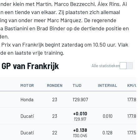
onder klein met Martín, Marco Bezzecchi,
Álex Rins
,
Ai
 een tiende van elkaar. Zij plaatsten zich allemaal
ging van onder meer
Marc Márquez
. De regerende
a Bastianini
en
Brad Binder
op de dertiende positie en
den.
Prix van Frankrijk begint zaterdag om 10.50 uur. Vlak
e en laatste vrije training.
 GP van Frankrijk
Alle statistieken
MOTOR
RONDEN
TIJD
INTERVAL
KM/U
Honda
23
1'29.907
177.86
+0.010
Ducati
23
0.010
177.84
1'29.917
+0.138
Ducati
22
0.128
177.59
1'30.045