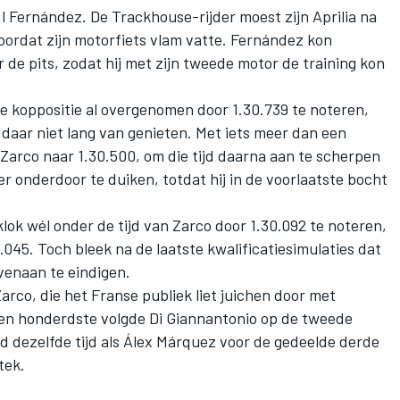
 Fernández. De Trackhouse-rijder moest zijn Aprilia na
oordat zijn motorfiets vlam vatte. Fernández kon
de pits, zodat hij met zijn tweede motor de training kon
 koppositie al overgenomen door 1.30.739 te noteren,
daar niet lang van genieten. Met iets meer dan een
Zarco
naar 1.30.500, om die tijd daarna aan te scherpen
er onderdoor te duiken, totdat hij in de voorlaatste bocht
lok wél onder de tijd van Zarco door 1.30.092 te noteren,
45. Toch bleek na de laatste kwalificatiesimulaties dat
venaan te eindigen.
Zarco, die het Franse publiek liet juichen door met
p een honderdste volgde Di Giannantonio op de tweede
d dezelfde tijd als
Álex Márquez
voor de gedeelde derde
tek.