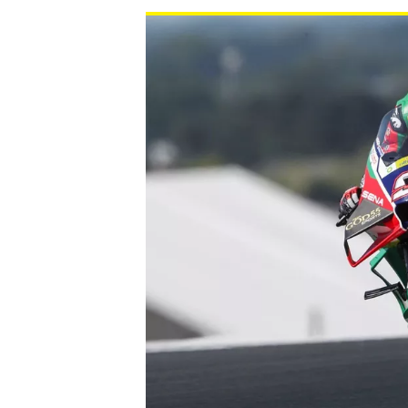
INDYCAR
WEC
DTM