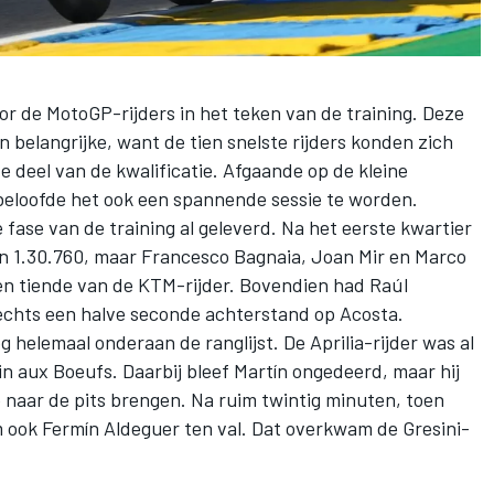
or de MotoGP-rijders in het teken van de training. Deze
belangrijke, want de tien snelste rijders konden zich
 deel van de kwalificatie. Afgaande op de kleine
ng beloofde het ook een spannende sessie te worden.
 fase van de training al geleverd. Na het eerste kwartier
 1.30.760, maar
Francesco Bagnaia
,
Joan Mir
en
Marco
en tiende van de KTM-rijder. Bovendien had
Raúl
lechts een halve seconde achterstand op Acosta.
helemaal onderaan de ranglijst. De Aprilia-rijder was al
in aux Boeufs. Daarbij bleef Martín ongedeerd, maar hij
naar de pits brengen. Na ruim twintig minuten, toen
m ook
Fermín Aldeguer
ten val. Dat overkwam de Gresini-