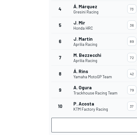
Á. Márquez
4
73
Gresini Racing
J. Mir
5
36
Honda HRC
J. Martín
6
89
Aprilia Racing
MEER RACEKLASSEN
M. Bezzecchi
7
72
Aprilia Racing
Á. Rins
8
42
Yamaha MotoGP Team
A. Ogura
9
79
Trackhouse Racing Team
P. Acosta
10
37
KTM Factory Racing