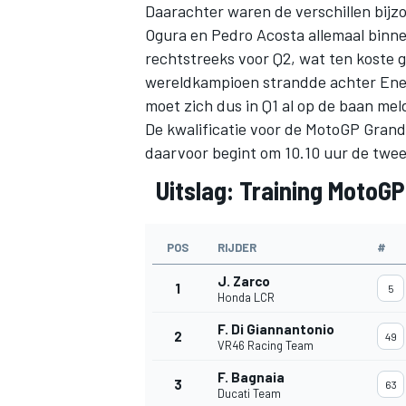
Daarachter waren de verschillen bijz
Ogura
en Pedro Acosta allemaal binnen
rechtstreeks voor Q2, wat ten koste 
wereldkampioen strandde achter
Ene
moet zich dus in Q1 al op de baan mel
De kwalificatie voor de MotoGP Grand 
daarvoor begint om 10.10 uur de tweed
Uitslag: Training MotoGP
POS
RIJDER
#
J. Zarco
1
5
Honda LCR
F. Di Giannantonio
2
49
VR46 Racing Team
F. Bagnaia
3
63
Ducati Team