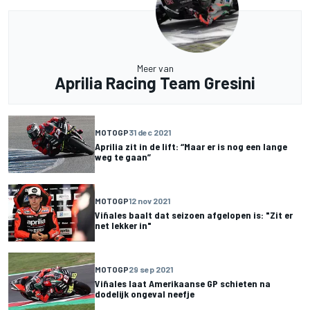
Meer van
Aprilia Racing Team Gresini
MOTOGP
31 dec 2021
Aprilia zit in de lift: “Maar er is nog een lange
weg te gaan”
MOTOGP
12 nov 2021
Viñales baalt dat seizoen afgelopen is: "Zit er
net lekker in"
MOTOGP
29 sep 2021
Viñales laat Amerikaanse GP schieten na
dodelijk ongeval neefje