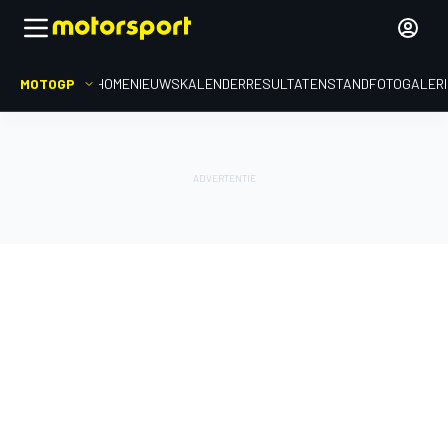
MOTOGP
HOME
NIEUWS
KALENDER
RESULTATEN
STAND
FOTOGALER