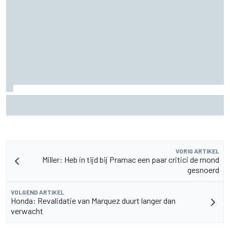
Waarom Aston Martin ondanks alles aantrekkelijk blijft op
de F1-rijdersmarkt
VORIG ARTIKEL
Miller: Heb in tijd bij Pramac een paar critici de mond
gesnoerd
VOLGEND ARTIKEL
Honda: Revalidatie van Marquez duurt langer dan
verwacht