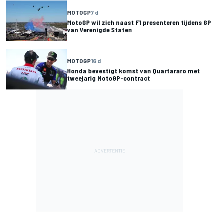
MOTOGP
7 d
MotoGP wil zich naast F1 presenteren tijdens GP
van Verenigde Staten
MOTOGP
16 d
Honda bevestigt komst van Quartararo met
tweejarig MotoGP-contract