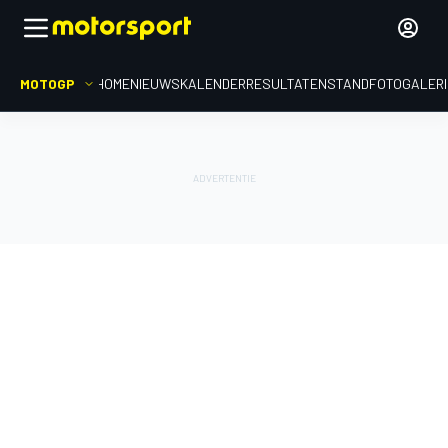
MOTOGP
HOME
NIEUWS
KALENDER
RESULTATEN
STAND
FOTOGALER