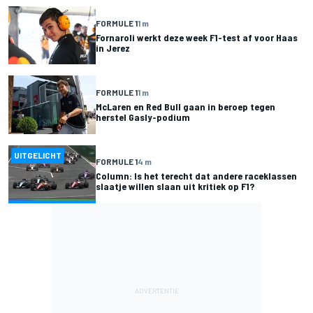
FORMULE 1
1 m
Fornaroli werkt deze week F1-test af voor Haas
in Jerez
FORMULE 1
1 m
McLaren en Red Bull gaan in beroep tegen
herstel Gasly-podium
UITGELICHT
FORMULE 1
4 m
Column: Is het terecht dat andere raceklassen
slaatje willen slaan uit kritiek op F1?