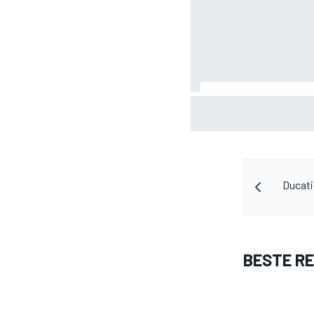
Valtteri Bottas boekt o
tijdens F1-zomerstop
Ducati
BESTE R