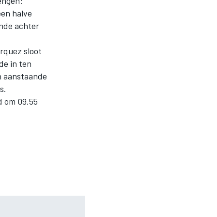
engen:
een halve
onde achter
arquez sloot
de in ten
jn aanstaande
s.
d om 09.55