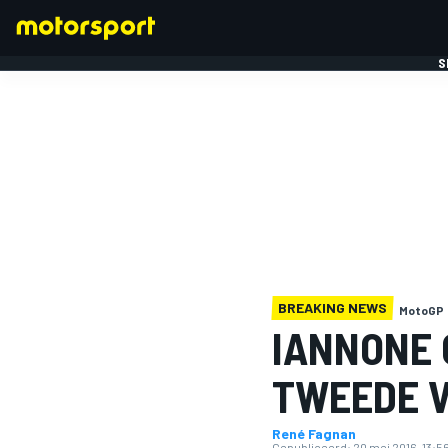
S
FORMULE 1
BREAKING NEWS
MotoGP
IANNONE 
TWEEDE V
René Fagnan
Gepubliceerd:
20 mei 2016, 13:5