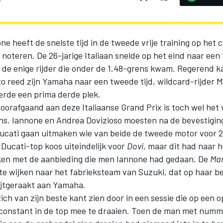
e heeft de snelste tijd in de tweede vrije training op het c
 noteren. De 26-jarige Italiaan snelde op het eind naar een 
de enige rijder die onder de 1.48-grens kwam. Regerend 
 reed zijn Yamaha naar een tweede tijd, wildcard-rijder M
erde een prima derde plek.
oorafgaand aan deze Italiaanse Grand Prix is toch wel het 
ns. Iannone en Andrea Dovizioso moesten na de bevestigin
Ducati gaan uitmaken wie van beide de tweede motor voor 
Ducati-top koos uiteindelijk voor
Dovi
, maar dit had naar h
ken met de aanbieding die men Iannone had gedaan. De
Ma
 te wijken naar het fabrieksteam van Suzuki, dat op haar b
wijtgeraakt aan Yamaha.
zich van zijn beste kant zien door in een sessie die op een
constant in de top mee te draaien. Toen de man met numm