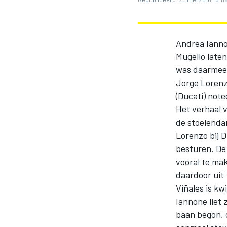
Andrea Iannon
Mugello laten
was daarmee 
Jorge Lorenzo
(Ducati) note
Het verhaal v
MOTOGP
de stoelenda
Lorenzo bij 
besturen. De 
vooral te ma
daardoor uit
Viñales is k
Iannone liet 
baan begon, 