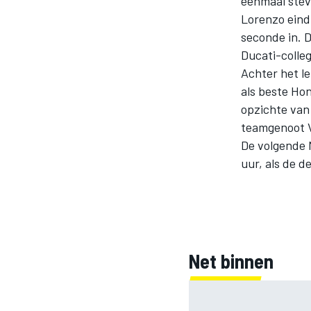
eenmaal stev
Lorenzo eind
seconde in. D
Ducati-colle
INDYCAR
Achter het le
als beste Hon
opzichte van 
teamgenoot V
De volgende 
uur, als de de
Net binnen
WEC
DTM