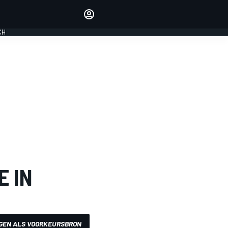
Laat je horen met de
reactiemodule
CH
LOGIN
EDITIE
NEDERLAND
E IN
GEN ALS VOORKEURSBRON