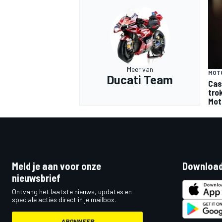
Meer van
MOT
Ducati Team
Cas
tro
Mot
Meld je aan voor onze
Download
nieuwsbrief
Ontvang het laatste nieuws, updates en
speciale acties direct in je mailbox.
ABONNEER