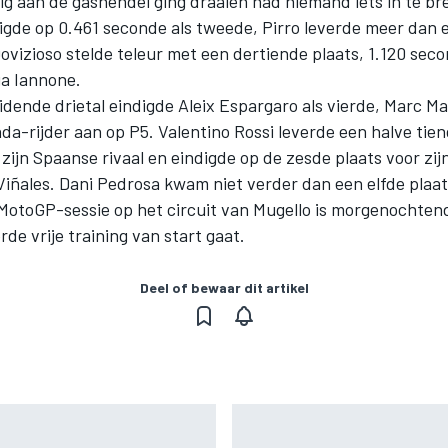
ig aan de gashendel ging draaien had niemand iets in te br
igde op 0.461 seconde als tweede, Pirro leverde meer dan 
ovizioso stelde teleur met een dertiende plaats, 1.120 sec
ga Iannone.
idende drietal eindigde Aleix Espargaro als vierde, Marc M
da-rijder aan op P5. Valentino Rossi leverde een halve tien
zijn Spaanse rivaal en eindigde op de zesde plaats voor zi
iñales. Dani Pedrosa kwam niet verder dan een elfde plaat
MotoGP-sessie op het circuit van Mugello is morgenochten
rde vrije training van start gaat.
Deel of bewaar dit artikel