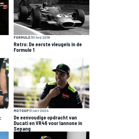
FORMULE 1
11 feb 2018
Retro: De eerste vleugels in de
Formule 1
MOTOGP
31 okt 2024
De eenvoudige opdracht van
:
Ducati en VR46 voor Iannone in
Sepang