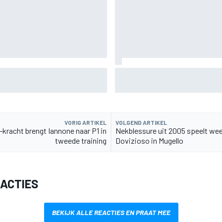
ffroadsucces op de fiets
Aston Martin onthult nieuwe l
Glenfiddich-whisky
VORIG ARTIKEL
VOLGEND ARTIKEL
-kracht brengt Iannone naar P1 in
Nekblessure uit 2005 speelt weer
tweede training
Dovizioso in Mugello
EACTIES
BEKIJK ALLE REACTIES EN PRAAT MEE