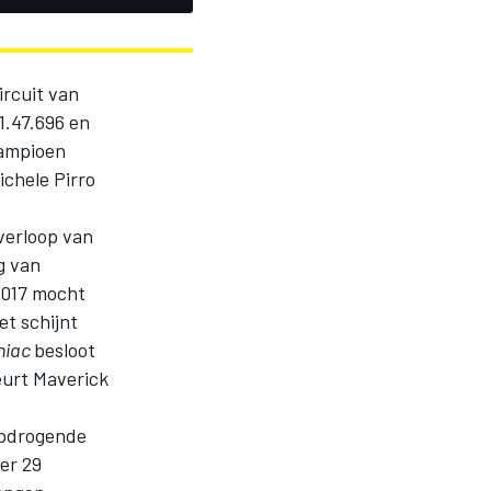
ircuit van
1.47.696 en
kampioen
ichele Pirro
verloop van
g van
2017 mocht
et schijnt
niac
besloot
eurt Maverick
 opdrogende
er 29