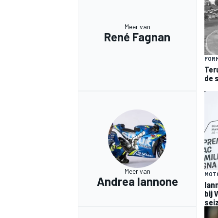
Meer van
René Fagnan
FORM
Ter
de 
MEER RACEKLASSEN
Meer van
MOT
Andrea Iannone
Ian
bij
sei