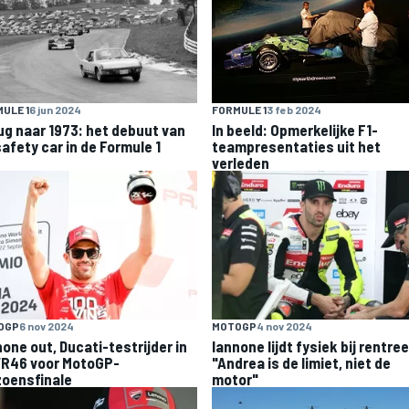
ULE 1
6 jun 2024
FORMULE 1
3 feb 2024
ug naar 1973: het debuut van
In beeld: Opmerkelijke F1-
safety car in de Formule 1
teampresentaties uit het
verleden
OGP
6 nov 2024
MOTOGP
4 nov 2024
none out, Ducati-testrijder in
Iannone lijdt fysiek bij rentree
 VR46 voor MotoGP-
"Andrea is de limiet, niet de
zoensfinale
motor"