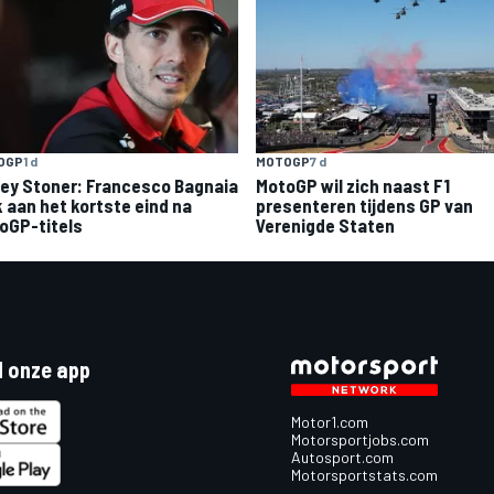
OGP
1 d
MOTOGP
7 d
ey Stoner: Francesco Bagnaia
MotoGP wil zich naast F1
k aan het kortste eind na
presenteren tijdens GP van
oGP-titels
Verenigde Staten
 onze app
Motor1.com
Motorsportjobs.com
Autosport.com
Motorsportstats.com