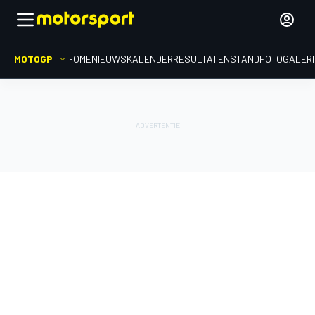
MOTOGP
HOME
NIEUWS
KALENDER
RESULTATEN
STAND
FOTOGALER