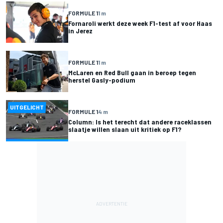
FORMULE 1
1 m
Fornaroli werkt deze week F1-test af voor Haas
in Jerez
FORMULE 1
1 m
McLaren en Red Bull gaan in beroep tegen
herstel Gasly-podium
UITGELICHT
FORMULE 1
4 m
Column: Is het terecht dat andere raceklassen
slaatje willen slaan uit kritiek op F1?