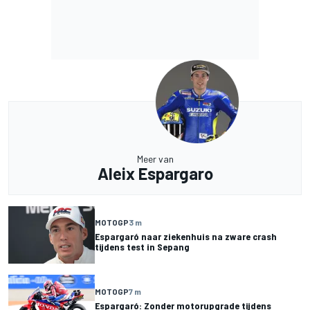
Meer van
Aleix Espargaro
MOTOGP
3 m
Espargaró naar ziekenhuis na zware crash
tijdens test in Sepang
MOTOGP
7 m
Espargaró: Zonder motorupgrade tijdens