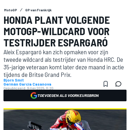
MotoGP
GP van Frankrijk
HONDA PLANT VOLGENDE
MOTOGP-WILDCARD VOOR
TESTRIJDER ESPARGARÓ
Aleix Espargaró kan zich opmaken voor zijn
tweede wildcard als testrijder van Honda HRC. De
35-jarige veteraan komt later deze maand in actie
tijdens de Britse Grand Prix.
Bjorn Smit
Germán Garcia Casanova
Gepubliceerd:
9 mei 2025, 11:20
TOEVOEGEN ALS VOORKEURSBRON