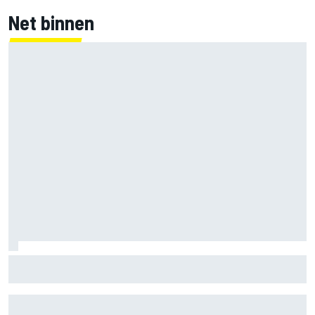
Net binnen
MotoGP GP van Groot-Brittannië: Jorge Martin voert
volledige Aprilia-voorste rij aan in kwalificatie