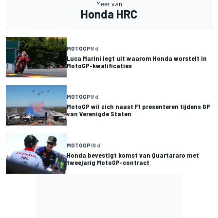
Meer van
Honda HRC
MOTOGP
6 d
Luca Marini legt uit waarom Honda worstelt in
MotoGP-kwalificaties
MOTOGP
8 d
MotoGP wil zich naast F1 presenteren tijdens GP
van Verenigde Staten
MOTOGP
18 d
Honda bevestigt komst van Quartararo met
tweejarig MotoGP-contract