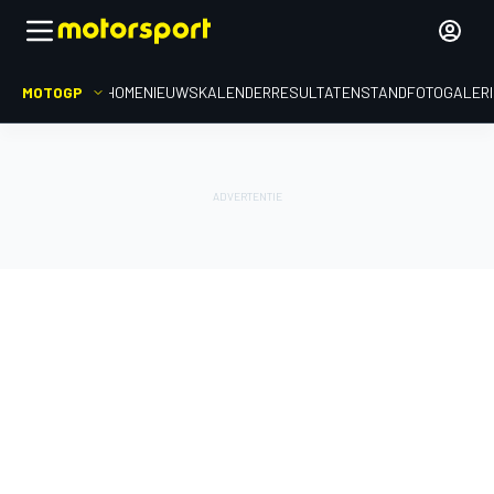
MOTOGP
HOME
NIEUWS
KALENDER
RESULTATEN
STAND
FOTOGALER