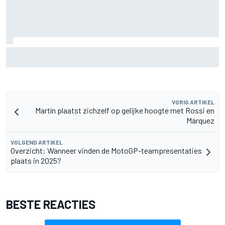
Marc Marquez: “Ik ben langzamer” in bochten die op
Silverstone mijn kracht waren
VORIG ARTIKEL
Martín plaatst zichzelf op gelijke hoogte met Rossi en
Márquez
VOLGEND ARTIKEL
Overzicht: Wanneer vinden de MotoGP-teampresentaties
plaats in 2025?
BESTE REACTIES