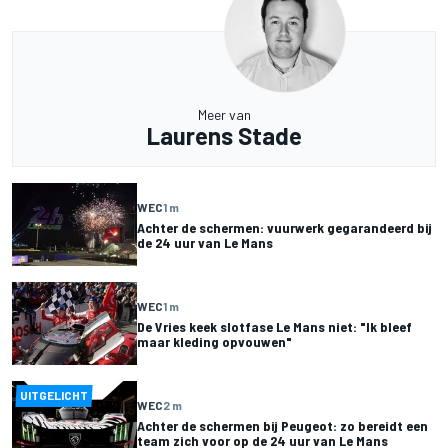
Meer van
Laurens Stade
WEC
1 m
Achter de schermen: vuurwerk gegarandeerd bij
de 24 uur van Le Mans
WEC
1 m
De Vries keek slotfase Le Mans niet: "Ik bleef
maar kleding opvouwen"
UITGELICHT
WEC
2 m
Achter de schermen bij Peugeot: zo bereidt een
team zich voor op de 24 uur van Le Mans