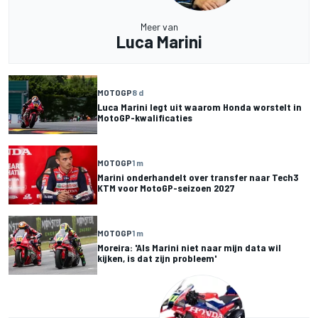
Meer van
Luca Marini
MOTOGP
8 d
Luca Marini legt uit waarom Honda worstelt in
MotoGP-kwalificaties
MOTOGP
1 m
Marini onderhandelt over transfer naar Tech3
KTM voor MotoGP-seizoen 2027
MOTOGP
1 m
Moreira: 'Als Marini niet naar mijn data wil
kijken, is dat zijn probleem'