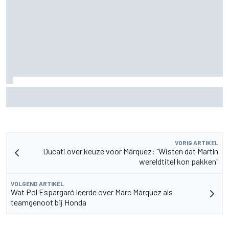
Door 20 coureurs gesigneerde F1-helm levert
recordbedrag op voor goed doel
VORIG ARTIKEL
Ducati over keuze voor Márquez: "Wisten dat Martín
wereldtitel kon pakken"
VOLGEND ARTIKEL
Wat Pol Espargaró leerde over Marc Márquez als
teamgenoot bij Honda