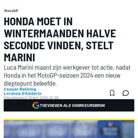
MotoGP
HONDA MOET IN
WINTERMAANDEN HALVE
SECONDE VINDEN, STELT
MARINI
Luca Marini maant zijn werkgever tot actie, nadat
Honda in het MotoGP-seizoen 2024 een nieuw
dieptepunt beleefde.
Casper Bekking
Lorenza D'Adderio
Gepubliceerd:
31 dec 2024, 07:00
TOEVOEGEN ALS VOORKEURSBRON