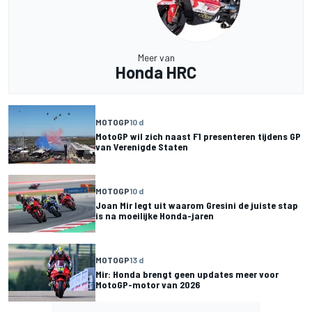
Meer van
Honda HRC
MOTOGP
10 d
MotoGP wil zich naast F1 presenteren tijdens GP
van Verenigde Staten
MOTOGP
10 d
Joan Mir legt uit waarom Gresini de juiste stap
is na moeilijke Honda-jaren
MOTOGP
13 d
Mir: Honda brengt geen updates meer voor
MotoGP-motor van 2026