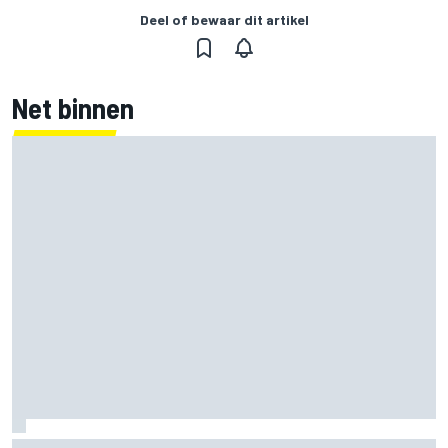
Deel of bewaar dit artikel
Net binnen
Raul Fernandez kanaliseert 'woede' naar zege in Britse GP