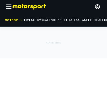
MOTOGP
HOME
NIEUWS
KALENDER
RESULTATEN
STAND
FOTOGALER