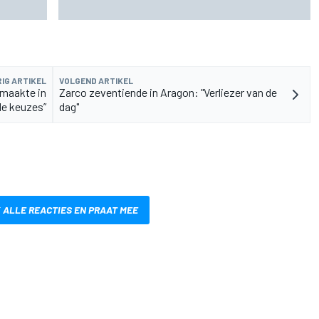
leeftijdsrecord voor de grand chelem
IG ARTIKEL
VOLGEND ARTIKEL
 maakte in
Zarco zeventiende in Aragon: "Verliezer van de
de keuzes”
dag"
 ALLE REACTIES EN PRAAT MEE