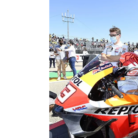
INDYCAR
WEC
DTM