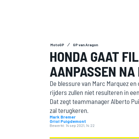
MotoGP
GP van Aragon
HONDA GAAT FIL
AANPASSEN NA
MOTOGP
De blessure van Marc Marquez en 
rijders zullen niet resulteren in e
Dat zegt teammanager Alberto Puig
zal terugkeren.
Mark Bremer
Oriol Puigdemont
Bewerkt:
14 sep 2021, 14:22