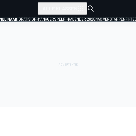
ALLE KLASSEN
NEL NAAR:
GRATIS GP-MANAGERSPEL
F1-KALENDER 2026
MAX VERSTAPPEN
F1-TE