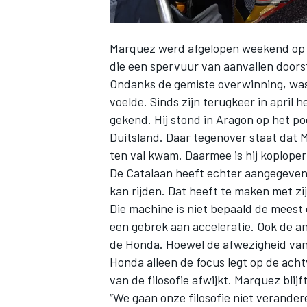
Marquez
werd afgelopen weekend op z
die een spervuur van aanvallen doors
Ondanks de gemiste overwinning, was 
voelde. Sinds zijn terugkeer in apri
gekend. Hij stond in Aragon op het p
Duitsland. Daar tegenover staat dat 
ten val kwam. Daarmee is hij koploper
De Catalaan heeft echter aangegeven 
kan rijden.
Dat heeft te maken met zi
Die machine is niet bepaald de meest 
een gebrek aan acceleratie. Ook de an
de Honda. Hoewel de afwezigheid van M
Honda alleen de focus legt op de ach
van de filosofie afwijkt. Marquez blij
“We gaan onze filosofie niet verander