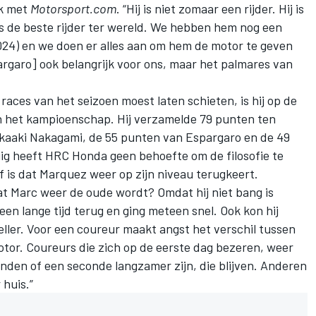
ek met
Motorsport.com
. “Hij is niet zomaar een rijder. Hij is
 is de beste rijder ter wereld. We hebben hem nog een
2024) en we doen er alles aan om hem de motor te geven
spargaro] ook belangrijk voor ons, maar het palmares van
aces van het seizoen moest laten schieten, is hij op de
n
het kampioenschap
. Hij verzamelde 79 punten ten
akaaki Nakagami, de 55 punten van Espargaro en de 49
ig heeft HRC Honda geen behoefte om de filosofie te
f is dat Marquez weer op zijn niveau terugkeert.
at Marc weer de oude wordt? Omdat hij niet bang is
een lange tijd terug en ging meteen snel. Ook kon hij
eller. Voor een coureur maakt angst het verschil tussen
otor. Coureurs die zich op de eerste dag bezeren, weer
nden of een seconde langzamer zijn, die blijven. Anderen
huis.”