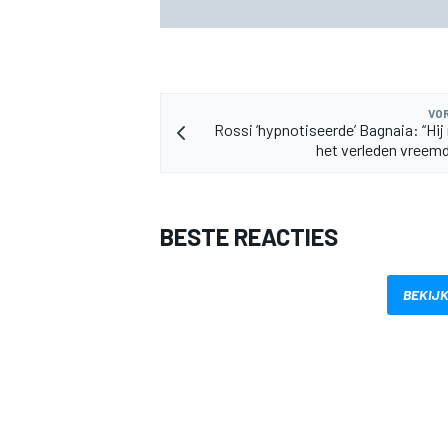
nog 80 kilo lichter
VOR
Rossi ‘hypnotiseerde’ Bagnaia: “Hij
het verleden vreem
BESTE REACTIES
BEKIJK