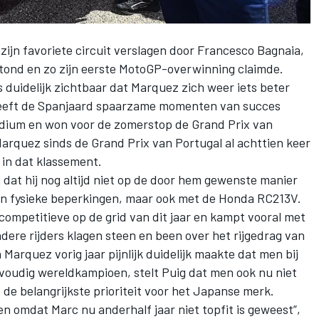
ijn favoriete circuit verslagen door Francesco Bagnaia,
tond en zo zijn eerste MotoGP-overwinning claimde.
duidelijk zichtbaar dat Marquez zich weer iets beter
l heeft de Spanjaard spaarzame momenten van succes
odium en won voor de zomerstop de Grand Prix van
Marquez sinds de Grand Prix van Portugal al achttien keer
 in dat klassement.
dat hij nog altijd niet op de door hem gewenste manier
jn fysieke beperkingen
, maar ook met de Honda RC213V.
competitieve op de grid van dit jaar en kampt vooral met
dere rijders klagen steen en been over het rijgedrag van
arquez vorig jaar pijnlijk duidelijk maakte dat men bij
tvoudig wereldkampioen, stelt Puig dat men ook nu niet
ft de belangrijkste prioriteit voor het Japanse merk.
en omdat Marc nu anderhalf jaar niet topfit is geweest”,