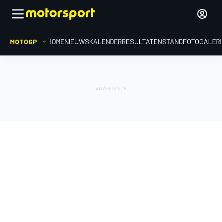
MOTOGP
HOME
NIEUWS
KALENDER
RESULTATEN
STAND
FOTOGALER