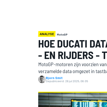
ANALYSE
MotoGP
HOE DUCATI DAT
- EN RIJDERS -
MOTOGP
MotoGP-motoren zijn voorzien van
verzamelde data omgezet in tastba
Bjorn Smit
Gepubliceerd:
26 jul 2025, 06:05