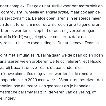
nder complex. Dat geldt natuurlijk voor het motorblok en
 control, anti-wheelie en
engine brake
, maar ook aan de
de aerodynamica. De afgelopen jaren zijn er steeds meer
aan de motoren om meer downforce en grip te genereren.
 fabriek worden ook op het circuit nog verbeteringen
rol is hierbij weggelegd voor sensoren, data en
e
, zo blijkt bij een rondleiding bij Ducati Lenovo Team in
gint met simulaties. "Daarna gaan we de baan op en doen
nalyseren we en proberen we te correleren", legt Nicolò
ger
bij Ducati Lenovo Team, uit aan onder meer
 nieuwe simulaties uitgevoerd worden in de remote
ronapandemie in 2020 mee werkt. "Simuleren betekent dat
rspellen hoe de motor zich gedraagt als je bepaalde
trische parameters zijn, de veren van de vering, of
llingen."