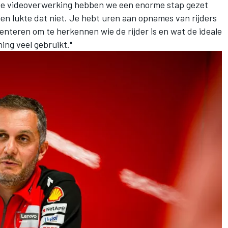
ij de videoverwerking hebben we een enorme stap gezet
men lukte dat niet. Je hebt uren aan opnames van rijders
nteren om te herkennen wie de rijder is en wat de ideale
ning veel gebruikt."