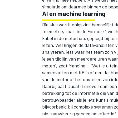
simulatie om daarmee binnen de beperk
AI en machine learning
Die klus wordt enigszins bemoeilijkt 
telemetrie, zoals in de Formule 1 wel 
kabel in de motorfiets geplugd bij te
lezen. Wel krijgen de data-analisten
MEER RACEKLASSEN
analyseren, iets waar het team zo'n vi
je een tijdlijn van meerdere uren waar
meten", zegt Mancinelli. "Wat je uitein
samenvatten met KPI's of een dashboa
van de motor of het opstellen van info
Daarbij past Ducati Lenovo Team een
betrekking tot de informatie die van 
betrouwbaarder als je iets kunt simul
bijvoorbeeld bij complexe systemen zoa
niet nauwkeurig genoeg om effectief t