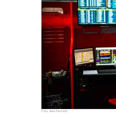
INDYCAR
WEC
DTM
Foto: Alex Farinelli