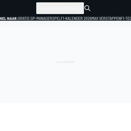
ALLE KLASSEN
NEL NAAR:
GRATIS GP-MANAGERSPEL
F1-KALENDER 2026
MAX VERSTAPPEN
F1-TE