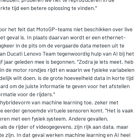
te tijd een betere oplossing te vinden."
door het feit dat MotoGP-teams niet beschikken over live
het geval is. In plaats daarvan wordt er een ethernet-
rugkeer in de pits om de vergaarde data meteen uit te
 van Ducati Lenovo Team tegenwoordig hulp van AI bij het
jf jaar geleden mee is begonnen. "Zodra je iets meet, heb
in de motor rondjes rijdt en waarin we fysieke variabelen
delijk wilt doen, is de grote hoeveelheid data in korte tijd
rd om de juiste informatie te geven voor het afstellen
rmatie voor de rijders."
 hybridevorm van machine learning toe, zeker met
de eerder genoemde virtuele sensoren komt. "Het is vaak
eren met een fysiek systeem. Andere gevallen,
ls de rijder of videogegevens, zijn rijk aan data, maar
e zijn. In dat geval werken machine learning en AI heel