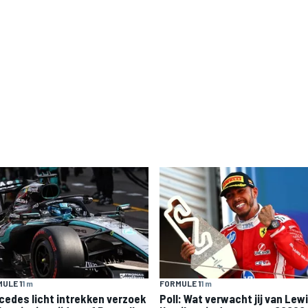
ULE 1
1 m
FORMULE 1
1 m
cedes licht intrekken verzoek
Poll: Wat verwacht jij van Lew