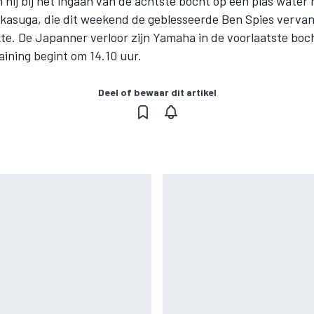
 hij bij het ingaan van de achtste bocht op een plas water
kasuga, die dit weekend de geblesseerde Ben Spies vervan
te. De Japanner verloor zijn Yamaha in de voorlaatste boc
ining begint om 14.10 uur.
Deel of bewaar dit artikel