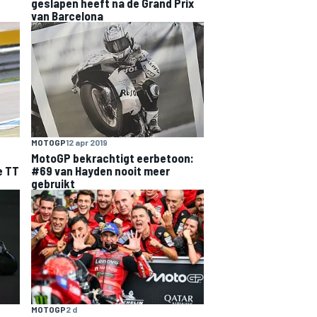
geslapen heeft na de Grand Prix
van Barcelona
MOTOGP
12 apr 2019
MotoGP bekrachtigt eerbetoon:
e TT
#69 van Hayden nooit meer
gebruikt
MOTOGP
2 d