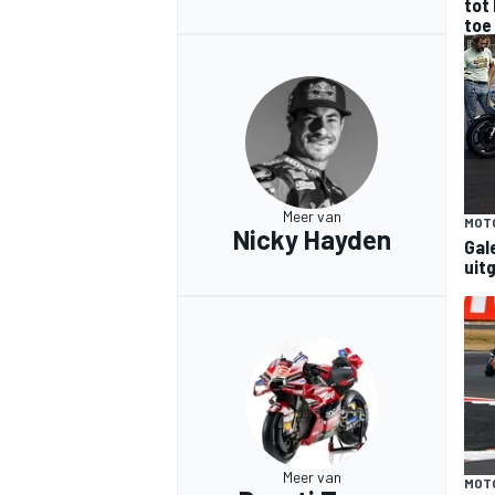
tot 
toe
MEER RACEKLASSEN
Meer van
MOT
Nicky Hayden
Gale
uit
Meer van
MOT