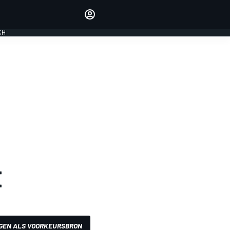
Laat je horen met de
reactiemodule
CH
LOGIN
EDITIE
NEDERLAND
E
GEN ALS VOORKEURSBRON