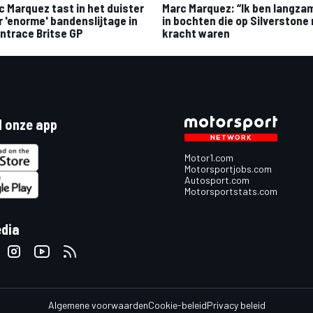
c Marquez tast in het duister
Marc Marquez: “Ik ben langza
r 'enorme' bandenslijtage in
in bochten die op Silverstone 
intrace Britse GP
kracht waren
 onze app
Motor1.com
Motorsportjobs.com
Autosport.com
Motorsportstats.com
edia
Algemene voorwaarden
Cookie-beleid
Privacy beleid