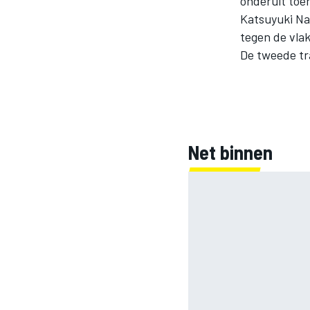
onderuit toen
Katsuyuki Na
tegen de vlak
De tweede tra
INDYCAR
Net binnen
WEC
DTM