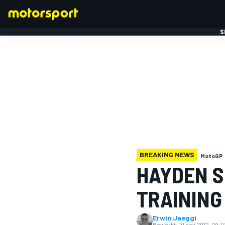
S
FORMULE 1
BREAKING NEWS
MotoGP
HAYDEN S
TRAINING
Erwin Jaeggi
Bewerkt:
10 nov 2012, 09:0