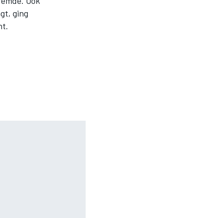
 remde. Ook
gt, ging
ht.