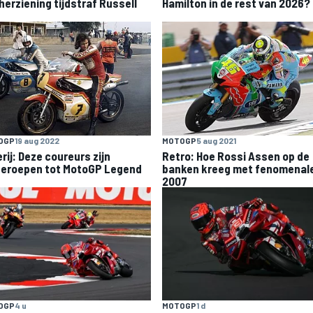
herziening tijdstraf Russell
Hamilton in de rest van 2026?
OGP
19 aug 2022
MOTOGP
5 aug 2021
rij: Deze coureurs zijn
Retro: Hoe Rossi Assen op de
geroepen tot MotoGP Legend
banken kreeg met fenomenal
2007
OGP
4 u
MOTOGP
1 d