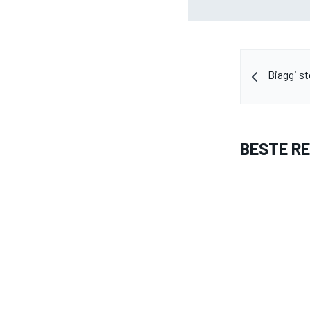
de F1
Biaggi s
BESTE R