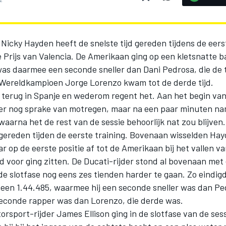
 Nicky Hayden heeft de snelste tijd gereden tijdens de eers
 Prijs van Valencia. De Amerikaan ging op een kletsnatte 
was daarmee een seconde sneller dan Dani Pedrosa, die de 
. Wereldkampioen Jorge Lorenzo kwam tot de derde tijd.
 terug in Spanje en wederom regent het. Aan het begin van
 er nog sprake van motregen, maar na een paar minuten n
waarna het de rest van de sessie behoorlijk nat zou blijve
 gereden tijden de eerste training. Bovenaan wisselden Ha
r op de eerste positie af tot de Amerikaan bij het vallen va
 voor ging zitten. De Ducati-rijder stond al bovenaan met
de slotfase nog eens zes tienden harder te gaan. Zo eindigd
een 1.44.485, waarmee hij een seconde sneller was dan Pe
econde rapper was dan Lorenzo, die derde was.
orsport-rijder James Ellison ging in de slotfase van de ses