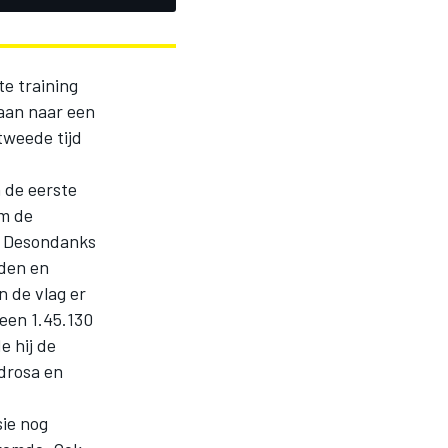
te training
baan naar een
tweede tijd
 de eerste
am de
n. Desondanks
yden en
n de vlag er
 een 1.45.130
e hij de
drosa en
sie nog