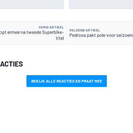
F1-rivalen te bereiken
VORIG ARTIKEL
VOLGEND ARTIKEL
topt ermee na tweede Superbike-
Pedrosa pakt pole voor seizoens
titel
EACTIES
BEKIJK ALLE REACTIES EN PRAAT MEE