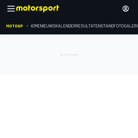
MOTOGP
HOME
NIEUWS
KALENDER
RESULTATEN
STAND
FOTOGALER