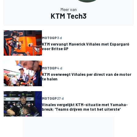
Meer van
KTM Tech3
MOTOGP
3 d
KTM vervangt Maverick Viñales met Espargaró
voor Britse GP
MOTOGP
4 d
KTM overweegt Viñales per direct van de motor
te halen
MOTOGP
27 d
Vinales vergelijkt KTM-situatie met Yamaha-
breuk: 'Teams drijven me tot het uiterste'