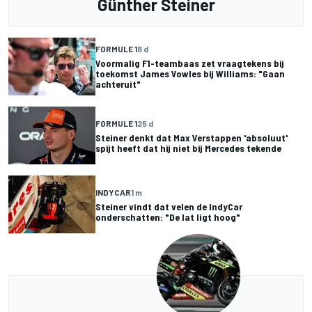
Günther Steiner
FORMULE 1
8 d
Voormalig F1-teambaas zet vraagtekens bij
toekomst James Vowles bij Williams: "Gaan
achteruit"
FORMULE 1
25 d
Steiner denkt dat Max Verstappen 'absoluut'
spijt heeft dat hij niet bij Mercedes tekende
INDYCAR
1 m
Steiner vindt dat velen de IndyCar
onderschatten: "De lat ligt hoog"