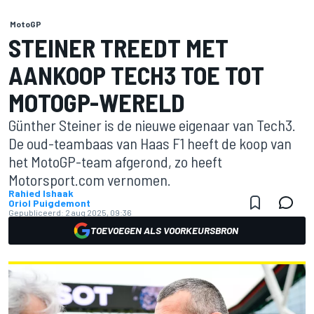
MotoGP
STEINER TREEDT MET
AANKOOP TECH3 TOE TOT
MOTOGP-WERELD
Günther Steiner is de nieuwe eigenaar van Tech3.
De oud-teambaas van Haas F1 heeft de koop van
het MotoGP-team afgerond, zo heeft
Motorsport.com vernomen.
Rahied Ishaak
Oriol Puigdemont
Gepubliceerd:
2 aug 2025, 09:36
TOEVOEGEN ALS VOORKEURSBRON