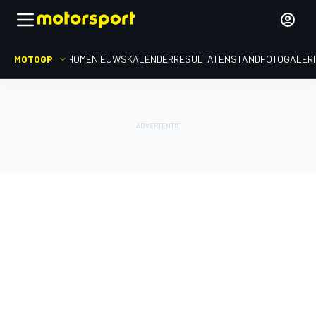
MOTOGP
HOME
NIEUWS
KALENDER
RESULTATEN
STAND
FOTOGALER