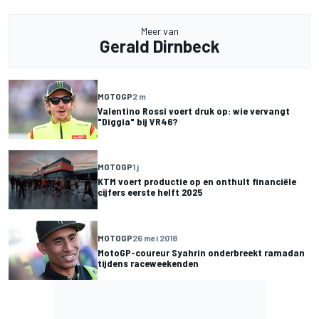
Meer van
Gerald Dirnbeck
MOTOGP
2 m
Valentino Rossi voert druk op: wie vervangt
"Diggia" bij VR46?
MOTOGP
1 j
KTM voert productie op en onthult financiële
cijfers eerste helft 2025
MOTOGP
26 mei 2018
MotoGP-coureur Syahrin onderbreekt ramadan
tijdens raceweekenden