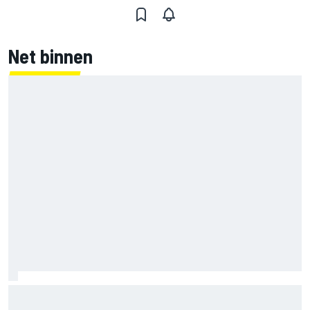
Net binnen
Mika Hakkinen twijfelde aan F1-rentree na
levensbedreigende crash in 1995