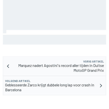
Lewis Hamilton deelt eerste foto's van nieuwe puppy Halo
VORIG ARTIKEL
Marquez nadert Agostini's record aller tijden in Duitse
MotoGP Grand Prix
VOLGEND ARTIKEL
Geblesseerde Zarco krijgt dubbele long lap voor crash in
Barcelona