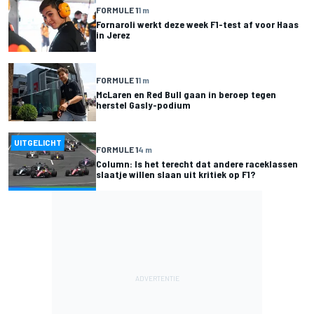
FORMULE 1
1 m
Fornaroli werkt deze week F1-test af voor Haas
in Jerez
FORMULE 1
1 m
McLaren en Red Bull gaan in beroep tegen
herstel Gasly-podium
UITGELICHT
FORMULE 1
4 m
Column: Is het terecht dat andere raceklassen
slaatje willen slaan uit kritiek op F1?