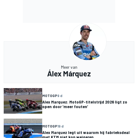
Meer van
Álex Márquez
MOTOGP
9 d
Alex Marquez: MotoGP-titelstrijd 2026 ligt zo
open door ‘meer fouten’
MOTOGP
19 d
Alex Marquez legt uit waarom hij fabrieksdeal
met KTM niet kon weigeren