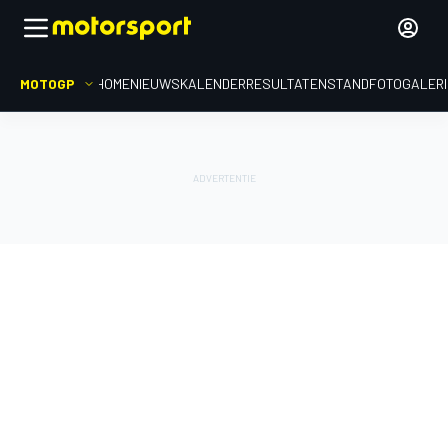
MOTOGP
HOME
NIEUWS
KALENDER
RESULTATEN
STAND
FOTOGALER