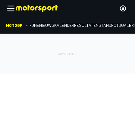
MOTOGP
HOME
NIEUWS
KALENDER
RESULTATEN
STAND
FOTOGALER