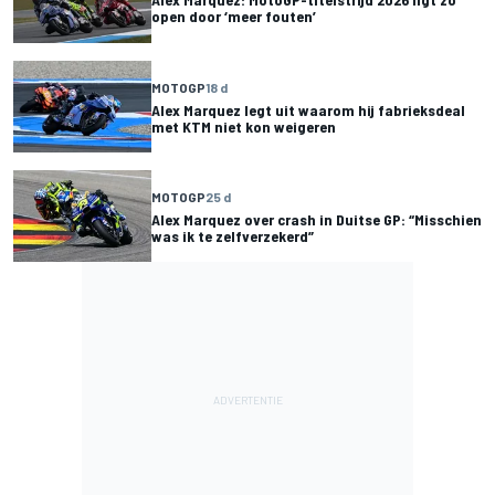
open door ‘meer fouten’
MOTOGP
18 d
Alex Marquez legt uit waarom hij fabrieksdeal
met KTM niet kon weigeren
MOTOGP
25 d
Alex Marquez over crash in Duitse GP: “Misschien
was ik te zelfverzekerd”