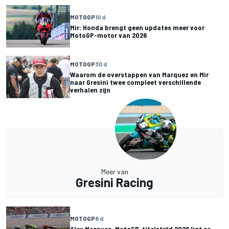
MOTOGP
10 d
Mir: Honda brengt geen updates meer voor
MotoGP-motor van 2026
MOTOGP
30 d
Waarom de overstappen van Marquez en Mir
naar Gresini twee compleet verschillende
verhalen zijn
Meer van
Gresini Racing
MOTOGP
8 d
Alex Marquez: MotoGP-titelstrijd 2026 ligt zo