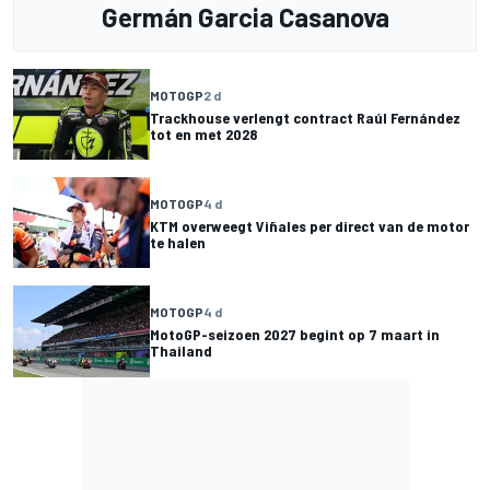
Germán Garcia Casanova
MOTOGP
2 d
Trackhouse verlengt contract Raúl Fernández
tot en met 2028
MOTOGP
4 d
KTM overweegt Viñales per direct van de motor
te halen
MOTOGP
4 d
MotoGP-seizoen 2027 begint op 7 maart in
Thailand