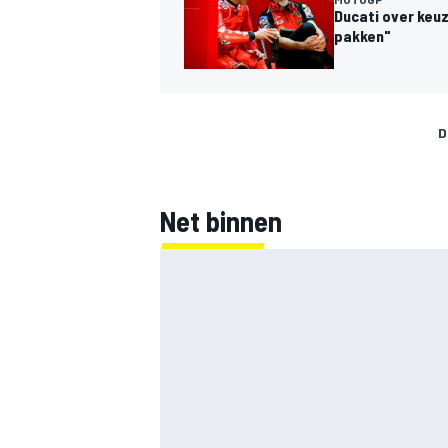
Ducati over keuz
pakken"
D
Net binnen