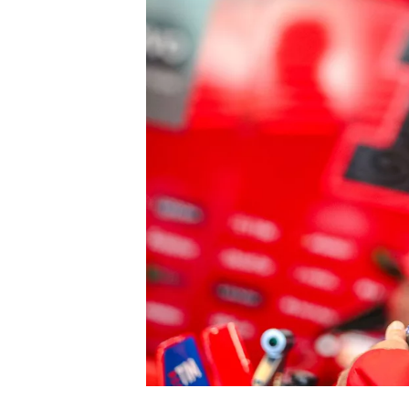
INDYCAR
WEC
DTM