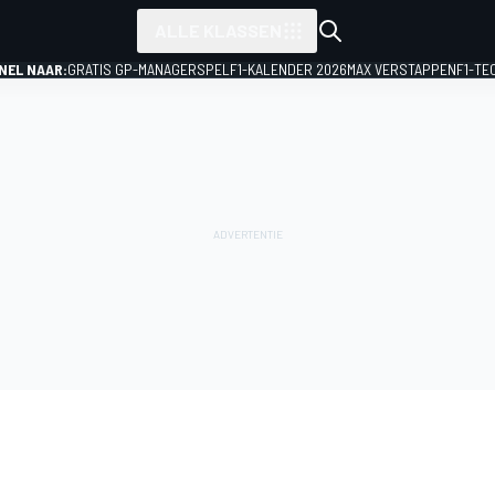
ALLE KLASSEN
NEL NAAR:
GRATIS GP-MANAGERSPEL
F1-KALENDER 2026
MAX VERSTAPPEN
F1-TE