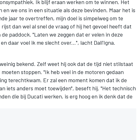
e onsympathiek. Ik blijf eraan werken om te winnen. Het
en we ons in een situatie als deze bevinden. Maar het is
nde jaar te overtreffen, mijn doel is simpelweg om te
ijst dan wel al snel de vraag of hij het gevoel heeft dat
en de paddock. "Laten we zeggen dat er velen in deze
en daar voel ik me slecht over...", lacht Dall'Igna.
einig bekend. Zelf weet hij ook dat de tijd niet stilstaat
l moeten stoppen. "Ik heb veel in de motoren gedaan
deling terechtkwam. Er zal een moment komen dat ik de
 iets anders moet toewijden", beseft hij. "Het technisch
en die bij Ducati werken, is erg hoog en ik denk dat de