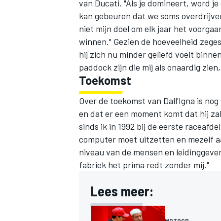
van Ducati. "Als je domineert, word j
kan gebeuren dat we soms overdrijven 
niet mijn doel om elk jaar het voorgaa
winnen." Gezien de hoeveelheid zeges r
hij zich nu minder geliefd voelt binn
paddock zijn die mij als onaardig zien, 
Toekomst
Over de toekomst van Dall'Igna is nog w
en dat er een moment komt dat hij za
sinds ik in 1992 bij de eerste raceaf
computer moet uitzetten en mezelf aan
niveau van de mensen en leidinggevend
fabriek het prima redt zonder mij."
Lees meer:
MOTOGP