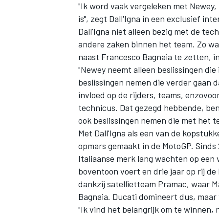
"Ik word vaak vergeleken met Newey, ma
is", zegt Dall'Igna in een exclusief in
Dall'Igna niet alleen bezig met de t
andere zaken binnen het team. Zo was
naast
Francesco Bagnaia
te zetten, i
"Newey neemt alleen beslissingen die
beslissingen nemen die verder gaan da
invloed op de rijders, teams, enzovoo
technicus. Dat gezegd hebbende, ben 
ook beslissingen nemen die met het 
Met Dall'Igna als een van de kopstuk
opmars gemaakt in de MotoGP. Sinds 2
Italiaanse merk lang wachten op een 
boventoon voert en drie jaar op rij d
dankzij satellietteam Pramac, waar Ma
Bagnaia. Ducati domineert dus, maar v
"Ik vind het belangrijk om te winnen,