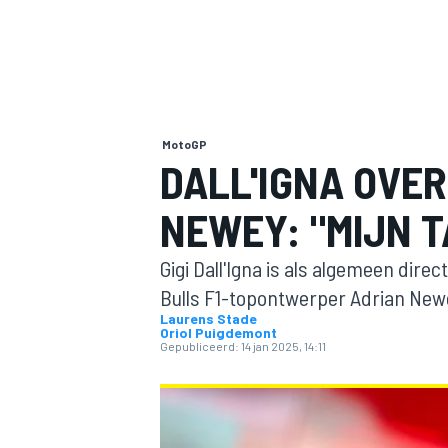
MotoGP
DALL'IGNA OVE
NEWEY: "MIJN 
MOTOGP
Gigi Dall'Igna is als algemeen dir
Bulls F1-topontwerper Adrian Newey
Laurens Stade
Oriol Puigdemont
Gepubliceerd:
14 jan 2025, 14:11