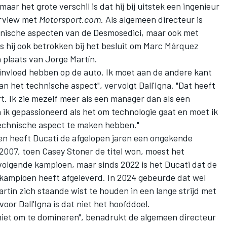
ar het grote verschil is dat hij bij uitstek een ingenieur
terview met
Motorsport.com
. Als algemeen directeur is
echnische aspecten van de Desmosedici, maar ook met
 hij ook betrokken bij het besluit om
Marc Márquez
n plaats van
Jorge Martín
.
 invloed hebben op de auto. Ik moet aan de andere kant
n het technische aspect", vervolgt Dall'Igna. "Dat heeft
rt. Ik zie mezelf meer als een manager dan als een
ik gepassioneerd als het om technologie gaat en moet ik
technische aspect te maken hebben."
ken heeft Ducati de afgelopen jaren een ongekende
007, toen Casey Stoner de titel won, moest het
volgende kampioen, maar sinds 2022 is het Ducati dat de
e kampioen heeft afgeleverd. In 2024 gebeurde dat wel
rtín zich staande wist te houden in een lange strijd met
oor Dall'Igna is dat niet het hoofddoel.
 niet om te domineren", benadrukt de algemeen directeur