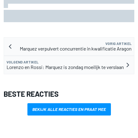
Szafnauer adviseert Ferrari: 'Laat Charles Leclerc met
rust' in duel met Hamilton
VORIG ARTIKEL
Marquez verpulvert concurrentie in kwalificatie Aragon
VOLGEND ARTIKEL
Lorenzo en Rossi: Marquez is zondag moeilijk te verslaan
BESTE REACTIES
BEKIJK ALLE REACTIES EN PRAAT MEE