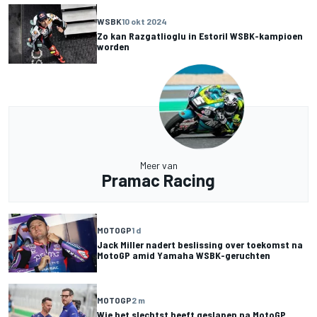
WSBK
10 okt 2024
Zo kan Razgatlioglu in Estoril WSBK-kampioen
worden
Meer van
Pramac Racing
MOTOGP
1 d
Jack Miller nadert beslissing over toekomst na
MotoGP amid Yamaha WSBK-geruchten
MOTOGP
2 m
Wie het slechtst heeft geslapen na MotoGP