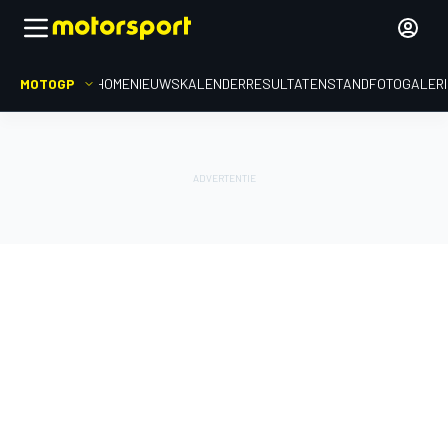
MOTOGP
HOME
NIEUWS
KALENDER
RESULTATEN
STAND
FOTOGALER