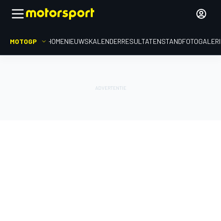
MOTOGP
HOME
NIEUWS
KALENDER
RESULTATEN
STAND
FOTOGALER