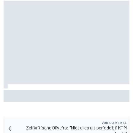
Waarom de McLaren MP4/8B een keerpunt had kunnen zijn
voor de F1
VORIG ARTIKEL
Zelfkritische Oliveira: "Niet alles uit periode bij KTM