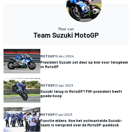
Meer van
Team Suzuki MotoGP
MOTOGP
10 dec 2024
President Suzuki zet deur op kier voor terugkeer
in MotoGP
MOTOGP
21 apr 2023
Suzuki terug in MotoGP? FIM-president heeft
goede hoop
MOTOGP
17 jan 2023
Functie elders: Hoe het ontmantelde Suzuki-
team is verspreid over de MotoGP-paddock