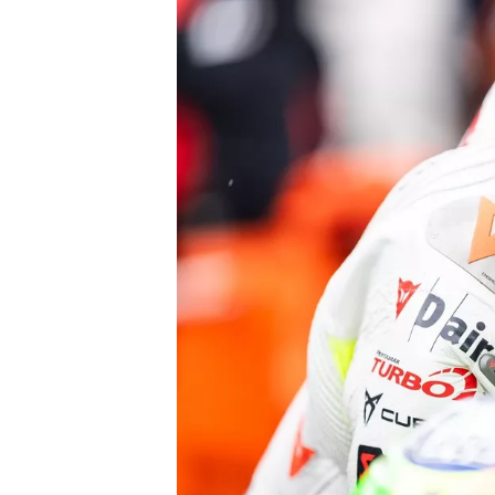
INDYCAR
WEC
DTM