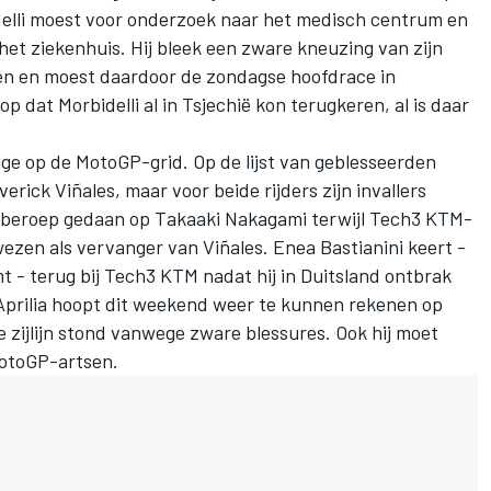
delli moest voor onderzoek naar het medisch centrum en
t ziekenhuis. Hij bleek een zware kneuzing van zijn
pen en moest daardoor de zondagse hoofdrace in
p dat Morbidelli al in Tsjechië kon terugkeren, al is daar
zige op de MotoGP-grid. Op de lijst van geblesseerden
verick Viñales
, maar voor beide rijders zijn invallers
 beroep gedaan op
Takaaki Nakagami
terwijl Tech3 KTM-
wezen als vervanger van Viñales.
Enea Bastianini
keert -
t - terug bij Tech3 KTM nadat hij in Duitsland ontbrak
prilia hoopt dit weekend weer te kunnen rekenen op
e zijlijn stond vanwege zware blessures. Ook hij moet
MotoGP-artsen.