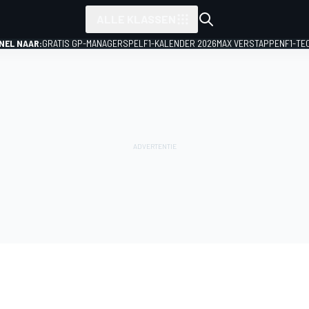
ALLE KLASSEN
NEL NAAR:
GRATIS GP-MANAGERSPEL
F1-KALENDER 2026
MAX VERSTAPPEN
F1-TE