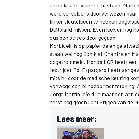
eigen kracht weer op te staan. Morbi
werd vervolgens doorverwezen naar he
linker sleutelbeen te hebben opgelo
Duitsland missen. Even leek er nog hoo
dus een streep door gegaan.
Morbidelli is op papier de enige afwe
staan wel nog
Somkiat Chantra
en
Ma
opgetrommeld.
Honda LCR
heeft een
testrijder Pol Espargaró heeft aange
mits hij door de medische keuring kom
vanwege een blindedarmontsteking. A
Jorge Martín
, die drie maanden aan d
eerst nog groen licht krijgen van de 
Lees meer: