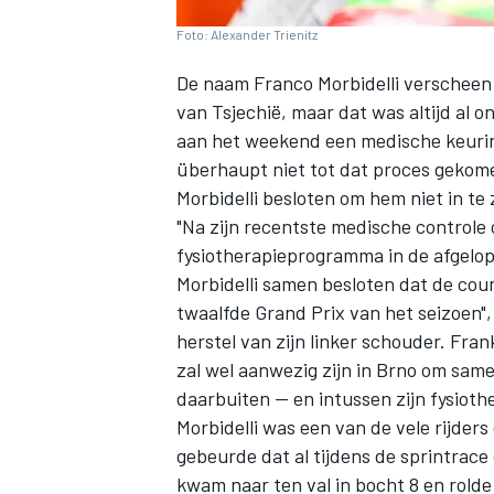
Foto: Alexander Trienitz
De naam
Franco Morbidelli
verscheen n
van Tsjechië, maar dat was altijd al
aan het weekend een medische keuring
überhaupt niet tot dat proces gekom
Morbidelli besloten om hem niet in te 
"Na zijn recentste medische controle o
fysiotherapieprogramma in de afgelo
Morbidelli samen besloten dat de cou
twaalfde Grand Prix van het seizoen", 
herstel van zijn linker schouder. Fran
zal wel aanwezig zijn in Brno om sam
daarbuiten — en intussen zijn fysiot
Morbidelli was een van de vele rijders
gebeurde dat al tijdens de sprintrace
kwam naar ten val in bocht 8 en rolde 