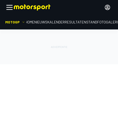
MOTOGP
HOME
NIEUWS
KALENDER
RESULTATEN
STAND
FOTOGALER