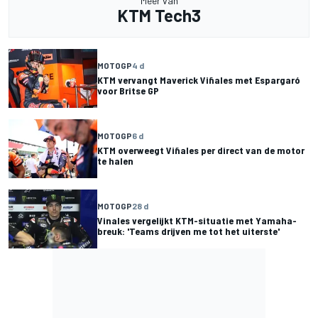
Meer van
KTM Tech3
MOTOGP
4 d
KTM vervangt Maverick Viñales met Espargaró
voor Britse GP
MOTOGP
6 d
KTM overweegt Viñales per direct van de motor
te halen
MOTOGP
28 d
Vinales vergelijkt KTM-situatie met Yamaha-
breuk: 'Teams drijven me tot het uiterste'