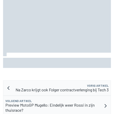
Christian Lundgaard moet in Portland van achteren komen
na problemen in kwalificatie
VORIG ARTIKEL
Na Zarco krijgt ook Folger contractverlenging bij Tech 3
VOLGEND ARTIKEL
Preview MotoGP Mugello: Eindelijk weer Rossi in zijn
thuisrace?