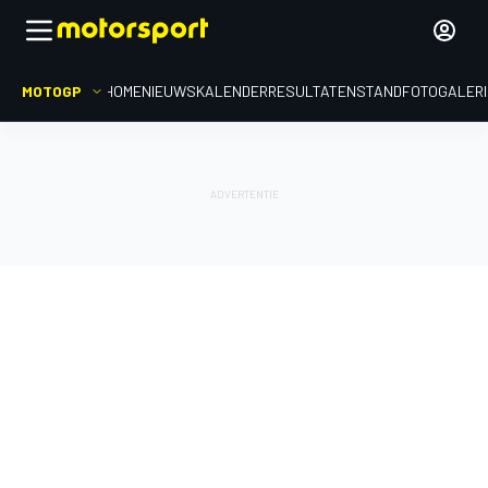
MOTOGP
HOME
NIEUWS
KALENDER
RESULTATEN
STAND
FOTOGALER