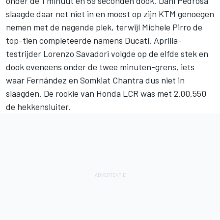
onder de 1 minuut en 59 seconden dook.
Dani Pedrosa
slaagde daar net niet in en moest op zijn KTM genoegen
nemen met de negende plek, terwijl
Michele Pirro
de
top-tien completeerde namens Ducati. Aprilia-
testrijder
Lorenzo Savadori
volgde op de elfde stek en
dook eveneens onder de twee minuten-grens, iets
waar Fernández en
Somkiat Chantra
dus niet in
slaagden. De rookie van
Honda LCR
was met 2.00.550
de hekkensluiter.