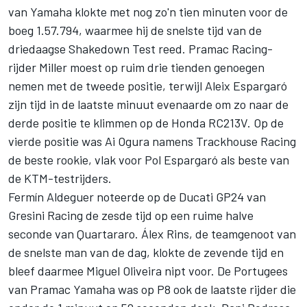
van Yamaha klokte met nog zo'n tien minuten voor de
boeg 1.57.794, waarmee hij de snelste tijd van de
driedaagse Shakedown Test reed. Pramac Racing-
rijder Miller moest op ruim drie tienden genoegen
nemen met de tweede positie, terwijl Aleix Espargaró
zijn tijd in de laatste minuut evenaarde om zo naar de
derde positie te klimmen op de Honda RC213V. Op de
vierde positie was
Ai Ogura
namens Trackhouse Racing
de beste rookie, vlak voor Pol Espargaró als beste van
de KTM-testrijders.
Fermín Aldeguer
noteerde op de Ducati GP24 van
Gresini Racing
de zesde tijd op een ruime halve
seconde van Quartararo.
Álex Rins
, de teamgenoot van
de snelste man van de dag, klokte de zevende tijd en
bleef daarmee
Miguel Oliveira
nipt voor. De Portugees
van Pramac Yamaha was op P8 ook de laatste rijder die