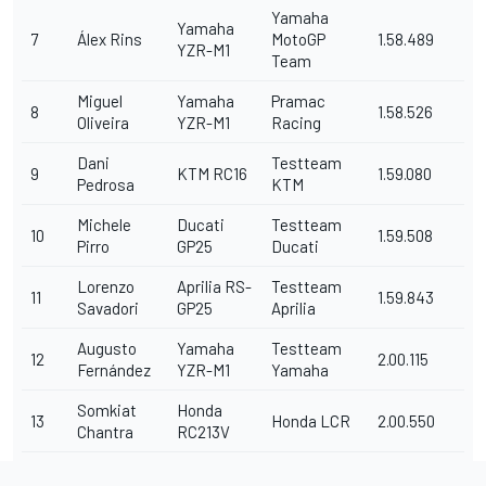
Yamaha
Yamaha
7
Álex Rins
MotoGP
1.58.489
YZR-M1
Team
Miguel
Yamaha
Pramac
8
1.58.526
Oliveira
YZR-M1
Racing
Dani
Testteam
9
KTM RC16
1.59.080
Pedrosa
KTM
Michele
Ducati
Testteam
10
1.59.508
Pirro
GP25
Ducati
Lorenzo
Aprilia RS-
Testteam
11
1.59.843
Savadori
GP25
Aprilia
Augusto
Yamaha
Testteam
12
2.00.115
Fernández
YZR-M1
Yamaha
Somkiat
Honda
13
Honda LCR
2.00.550
Chantra
RC213V