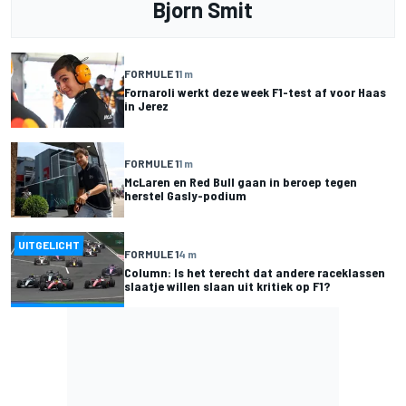
Bjorn Smit
FORMULE 1
1 m
Fornaroli werkt deze week F1-test af voor Haas
in Jerez
FORMULE 1
1 m
McLaren en Red Bull gaan in beroep tegen
herstel Gasly-podium
UITGELICHT
FORMULE 1
4 m
Column: Is het terecht dat andere raceklassen
slaatje willen slaan uit kritiek op F1?