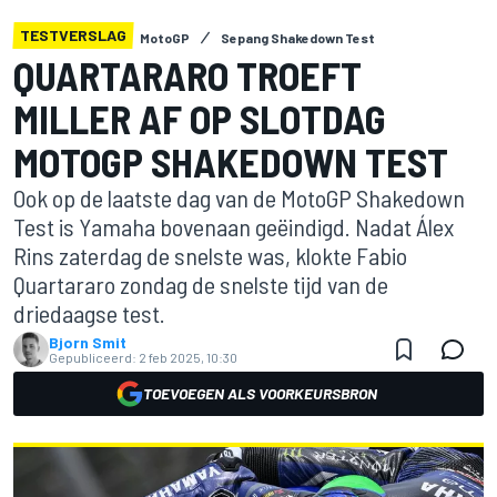
TESTVERSLAG
MotoGP
Sepang Shakedown Test
QUARTARARO TROEFT
MILLER AF OP SLOTDAG
MOTOGP SHAKEDOWN TEST
Ook op de laatste dag van de MotoGP Shakedown
Test is Yamaha bovenaan geëindigd. Nadat Álex
Rins zaterdag de snelste was, klokte Fabio
Quartararo zondag de snelste tijd van de
driedaagse test.
Bjorn Smit
Gepubliceerd:
2 feb 2025, 10:30
TOEVOEGEN ALS VOORKEURSBRON