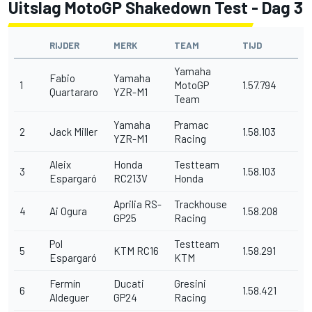
Uitslag MotoGP Shakedown Test - Dag 3
RIJDER
MERK
TEAM
TIJD
Yamaha
Fabio
Yamaha
1
MotoGP
1.57.794
Quartararo
YZR-M1
Team
Yamaha
Pramac
2
Jack Miller
1.58.103
YZR-M1
Racing
Aleix
Honda
Testteam
3
1.58.103
Espargaró
RC213V
Honda
Aprilia RS-
Trackhouse
4
Ai Ogura
1.58.208
GP25
Racing
Pol
Testteam
5
KTM RC16
1.58.291
Espargaró
KTM
Fermín
Ducati
Gresini
6
1.58.421
Aldeguer
GP24
Racing