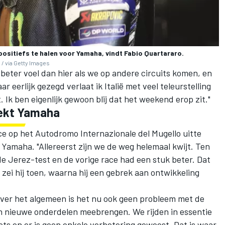
 positiefs te halen voor Yamaha, vindt Fabio Quartararo.
/ via Getty Images
 beter voel dan hier als we op andere circuits komen, en
 eerlijk gezegd verlaat ik Italië met veel teleurstelling
 Ik ben eigenlijk gewoon blij dat het weekend erop zit."
nekt Yamaha
ce op het Autodromo Internazionale del Mugello uitte
p Yamaha. "Allereerst zijn we de weg helemaal kwijt. Ten
e Jerez-test en de vorige race had een stuk beter. Dat
 zei hij toen, waarna hij een gebrek aan ontwikkeling
 over het algemeen is het nu ook geen probleem met de
van nieuwe onderdelen meebrengen. We rijden in essentie
ts en er is geen enkele verbetering geweest. Dat is waar