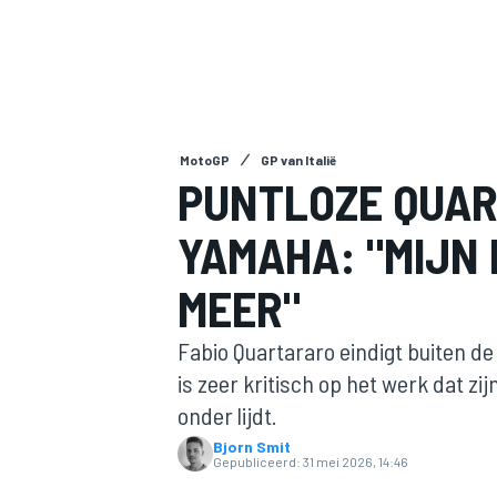
MotoGP
GP van Italië
PUNTLOZE QUAR
YAMAHA: "MIJN 
MOTOGP
MEER"
Fabio Quartararo eindigt buiten de
is zeer kritisch op het werk dat zij
onder lijdt.
Bjorn Smit
Gepubliceerd:
31 mei 2026, 14:46