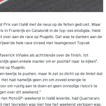
Prix van Italië met de neus op de feiten gedrukt. Waar
x in Frankrijk en Catalonië in de top-zes eindigde, hield
t over aan de race op Mugello. Dat was te danken aan de
 vrijwel de hele race streed met teamgenoot
Toprak
Maverick Viñales
als achttiende over de finish, tot
enlijk geen enkele manier om er positief naar te kijken",
nd op Mugello.
en beetje te pushen, maar ik zat zo dicht op de limiet dat
 Het had namelijk geen zin om zoveel energie te
voor om rustig aan te doen en geen onnodige risico's te
ggen over dit weekend."
het MotoGP-weekend in Italië leverde, had Quartararo
hij niet tevreden was met hoe het weekend verlopen was,