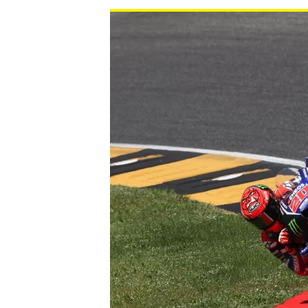
INDYCAR
WEC
DTM