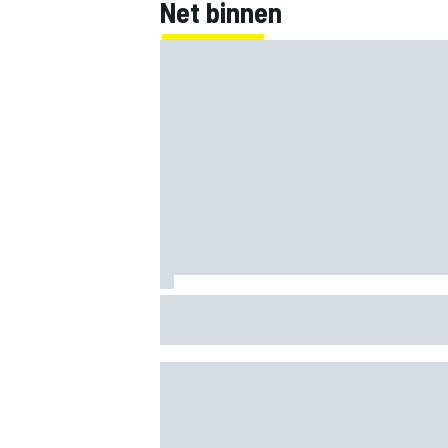
Net binnen
Clark, Senna, Antonelli – zo ontwikkelde
leeftijdsrecord voor de grand chelem