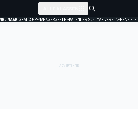
ALLE KLASSEN
NEL NAAR:
GRATIS GP-MANAGERSPEL
F1-KALENDER 2026
MAX VERSTAPPEN
F1-TE