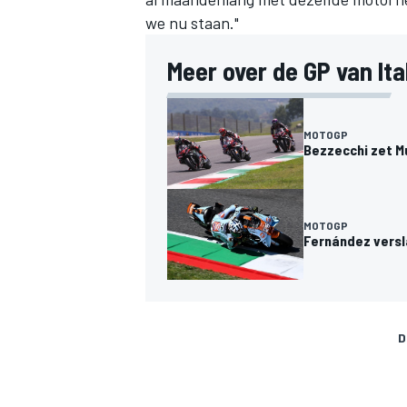
we nu staan."
Meer over de GP van Ital
MOTOGP
Bezzecchi zet Mu
MEER RACEKLASSEN
MOTOGP
Fernández versl
D