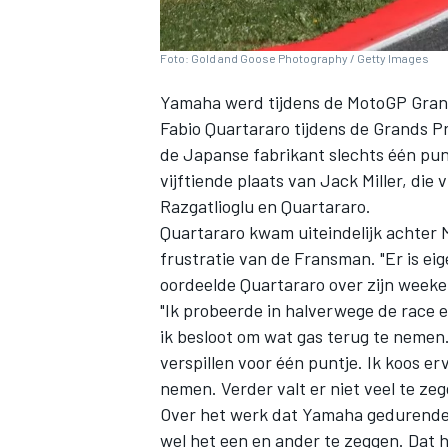
Foto: Gold and Goose Photography / Getty Images
Yamaha werd tijdens de MotoGP Grand 
Fabio Quartararo
tijdens de Grands Pri
de Japanse fabrikant slechts één pun
vijftiende plaats van
Jack Miller
, die
Razgatlioglu
en Quartararo.
Quartararo kwam uiteindelijk achter
frustratie van de Fransman. "Er is eig
oordeelde Quartararo over zijn weeke
"Ik probeerde in halverwege de race e
ik besloot om wat gas terug te nemen.
verspillen voor één puntje. Ik koos er
nemen. Verder valt er niet veel te ze
Over het werk dat Yamaha gedurende 
wel het een en ander te zeggen. Dat 